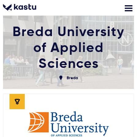
Breda University
Skambink
Nemokamos
Kontaktai
konsultacijos
of Applied
Prisijungti
Sciences
1
Pranešimai
Breda
Stojimo anketa
Kur studijuoti?
Kaip įstoti?