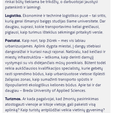
rinkai būtų tiekiama be trikdžių, o darbuotojai jaustųsi
patenkinti ir laimingi.
Logistika.
Ekonominė ir techninė logistikos pusė – tai sritis,
kurią gerai išmanysi baigęs studijas šiame universitete. Dar
daugiau, suprasi, kokie transportavimo keliai greičiausi,
pigiausi, kaip turimus išteklius sėkmingai pritaikyti versle.
Pastatai.
Kaip nori, taip žiūrėk – mes vis labiau
urbanizuojamės. Aplink dygsta miestai, į dangų stiebiasi
dangoraižiai ir kuriasi nauji rajonai. Natūralu, kad keičiasi ir
miestų infrastruktūra – ieškoma, kaip derinti darnųjį
vystymąsi su vis didėjančiais mūsų poreikiais. Būtent todėl
reikia aukščiausios kvalifikacijos specialistų, kurie gebėtų
rasti sprendimo būdus, kaip urbanizuotose vietose išplėsti
žaliąsias zonas, kaip sumažinti transporto spūstis ir
išpopuliarinti ekologiškus kelionės būdus. Apie tai ir dar
daugiau – Breda University of Applied Sciences.
Turizmas.
Ar kada pagalvojai, kad žmonių pasirinkimas
atostogauti vienoje ar kitoje vietoje, gali pakeisti visą
aplinką? Kaip turistų antplūdžiai veikia vietinių gyvenimą?