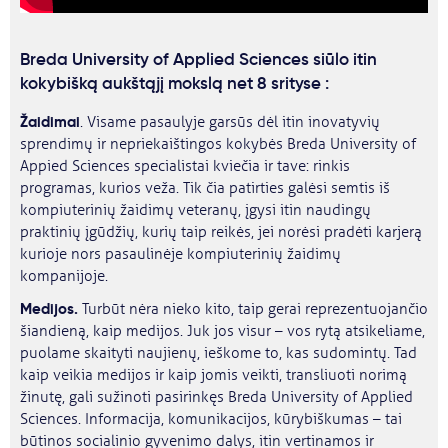
Breda University of Applied Sciences siūlo itin
kokybišką aukštąjį mokslą net 8 srityse :
Žaidimai
. Visame pasaulyje garsūs dėl itin inovatyvių
sprendimų ir nepriekaištingos kokybės Breda University of
Appied Sciences specialistai kviečia ir tave: rinkis
programas, kurios veža. Tik čia patirties galėsi semtis iš
kompiuterinių žaidimų veteranų, įgysi itin naudingų
praktinių įgūdžių, kurių taip reikės, jei norėsi pradėti karjerą
kurioje nors pasaulinėje kompiuterinių žaidimų
kompanijoje.
Medijos.
Turbūt nėra nieko kito, taip gerai reprezentuojančio
šiandieną, kaip medijos. Juk jos visur – vos rytą atsikeliame,
puolame skaityti naujienų, ieškome to, kas sudomintų. Tad
kaip veikia medijos ir kaip jomis veikti, transliuoti norimą
žinutę, gali sužinoti pasirinkęs Breda University of Applied
Sciences. Informacija, komunikacijos, kūrybiškumas – tai
būtinos socialinio gyvenimo dalys, itin vertinamos ir