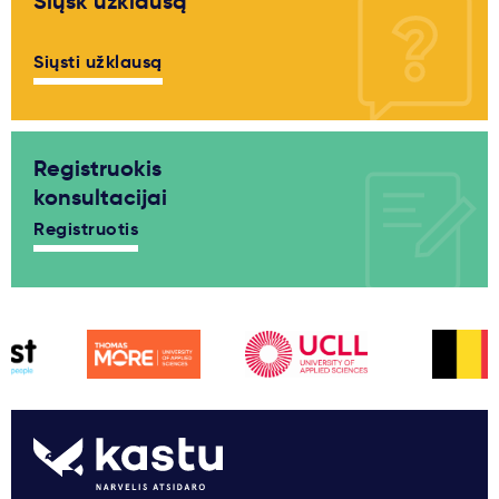
Siųsk užklausą
Siųsti užklausą
Registruokis
konsultacijai
Registruotis