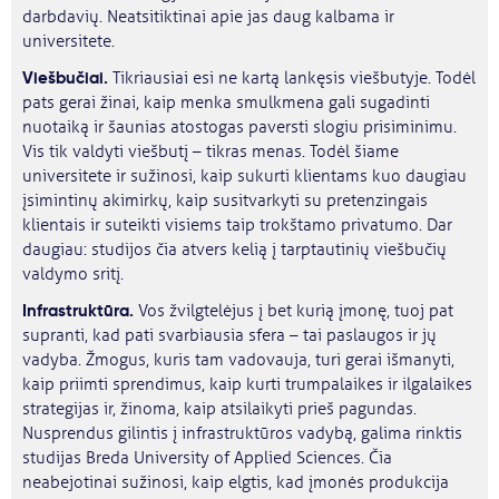
darbdavių. Neatsitiktinai apie jas daug kalbama ir
universitete.
Viešbučiai.
Tikriausiai esi ne kartą lankęsis viešbutyje. Todėl
pats gerai žinai, kaip menka smulkmena gali sugadinti
nuotaiką ir šaunias atostogas paversti slogiu prisiminimu.
Vis tik valdyti viešbutį – tikras menas. Todėl šiame
universitete ir sužinosi, kaip sukurti klientams kuo daugiau
įsimintinų akimirkų, kaip susitvarkyti su pretenzingais
klientais ir suteikti visiems taip trokštamo privatumo. Dar
daugiau: studijos čia atvers kelią į tarptautinių viešbučių
valdymo sritį.
Infrastruktūra.
Vos žvilgtelėjus į bet kurią įmonę, tuoj pat
supranti, kad pati svarbiausia sfera – tai paslaugos ir jų
vadyba. Žmogus, kuris tam vadovauja, turi gerai išmanyti,
kaip priimti sprendimus, kaip kurti trumpalaikes ir ilgalaikes
strategijas ir, žinoma, kaip atsilaikyti prieš pagundas.
Nusprendus gilintis į infrastruktūros vadybą, galima rinktis
studijas Breda University of Applied Sciences. Čia
neabejotinai sužinosi, kaip elgtis, kad įmonės produkcija