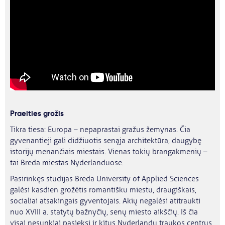
Praeities grožis
Tikra tiesa: Europa – nepaprastai gražus žemynas. Čia
gyvenantieji gali didžiuotis senąja architektūra, daugybę
istorijų menančiais miestais. Vienas tokių brangakmenių –
tai Breda miestas Nyderlanduose.
Pasirinkęs studijas Breda University of Applied Sciences
galėsi kasdien grožėtis romantišku miestu, draugiškais,
socialiai atsakingais gyventojais. Akių negalėsi atitraukti
nuo XVIII a. statytų bažnyčių, senų miesto aikščių. Iš čia
visai nesunkiai pasieksi ir kitus Nyderlandų traukos centrus