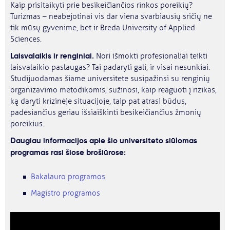
Kaip prisitaikyti prie besikeičiančios rinkos poreikių?
Turizmas – neabejotinai vis dar viena svarbiausių sričių ne
tik mūsų gyvenime, bet ir Breda University of Applied
Sciences.
Laisvalaikis ir renginiai.
Nori išmokti profesionaliai teikti
laisvalaikio paslaugas? Tai padaryti gali, ir visai nesunkiai.
Studijuodamas šiame universitete susipažinsi su renginių
organizavimo metodikomis, sužinosi, kaip reaguoti į rizikas,
ką daryti krizinėje situacijoje, taip pat atrasi būdus,
padėsiančius geriau išsiaiškinti besikeičiančius žmonių
poreikius.
Daugiau informacijos apie šio universiteto siūlomas
programas rasi šiose brošiūrose:
Bakalauro programos
Magistro programos