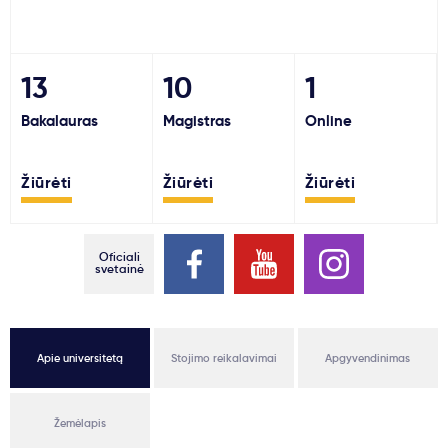
Svarbu
13
10
1
Paslaugos
Bakalauras
Magistras
Online
Kodėl Kastu?
Žiūrėti
Žiūrėti
Žiūrėti
Naujienos
Oficiali
svetainė
Apie universitetą
Stojimo reikalavimai
Apgyvendinimas
Žemėlapis