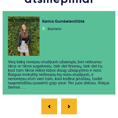
Karina Gumbelevičiūtė
Bachelor
Visą laiką norėjau studijuoti užsienyje, bet nebuvau
tikra ar tikrai sugebėsiu, tiek dėl finansų, tiek dėl to,
kad tam tikrai reikia labai daug užsispyrimo ir noro.
Baigusi mokyklą nežinojau ką noriu studijuoti, ir
nenorėjau stoti vien tam, kad kažkur įstočiau, todėl
nusprendžiau pasiimti gap year. Per juos dirbau. Atėjus
žiemai......