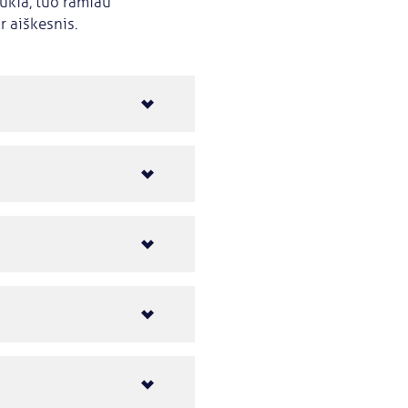
aukia, tuo ramiau
r aiškesnis.