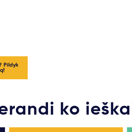
? Pildyk
ą!
erandi ko ieška