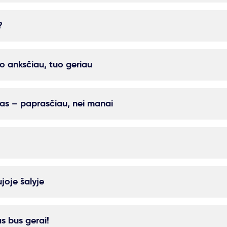
?
o anksčiau, tuo geriau
as – paprasčiau, nei manai
joje šalyje
as bus gerai!