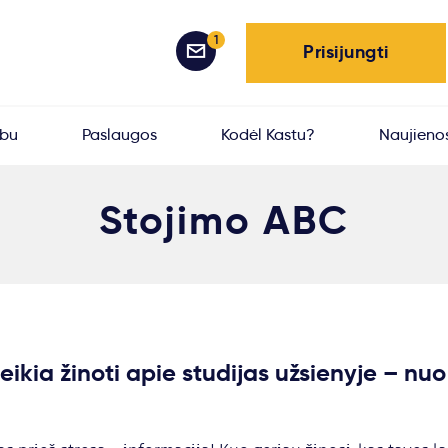
1
Prisijungti
rbu
Paslaugos
Kodėl Kastu?
Naujieno
Stojimo ABC
eikia žinoti apie studijas užsienyje – nuo 