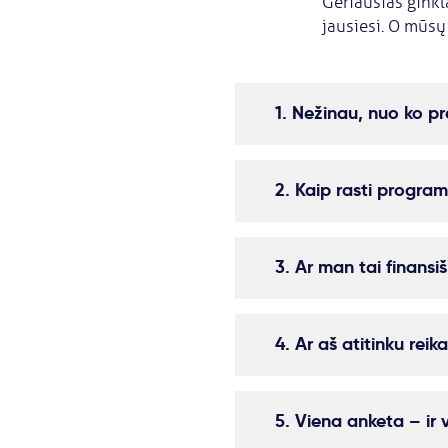
Geriausias ginkla
jausiesi. O mūsų 
1. Nežinau, nuo ko p
2. Kaip rasti program
3. Ar man tai finans
4. Ar aš atitinku reik
5. Viena anketa – ir 