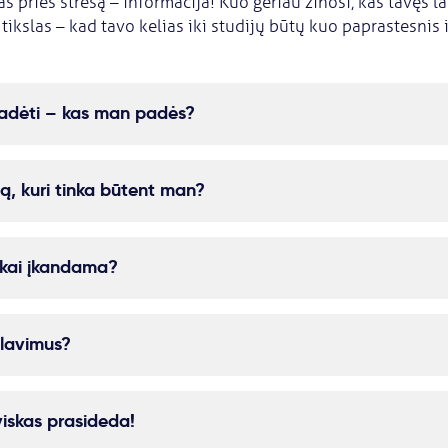
s prieš stresą – informacija! Kuo geriau žinosi, kas tavęs l
tikslas – kad tavo kelias iki studijų būtų kuo paprastesnis i
radėti – kas man padės?
ą, kuri tinka būtent man?
iškai įkandama?
alavimus?
viskas prasideda!