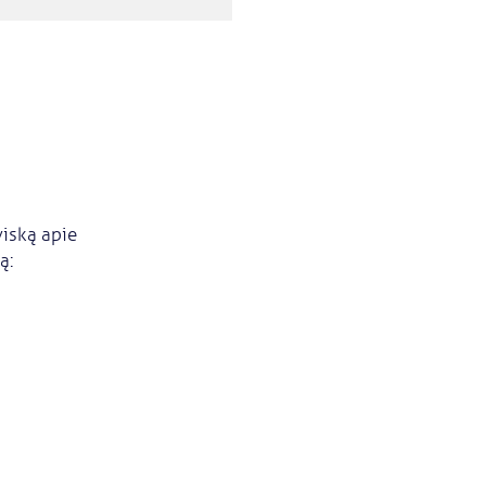
viską apie
ą: