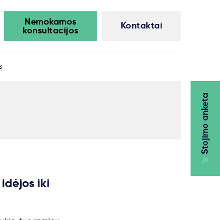
Nemokamos
Kontaktai
konsultacijos
s
Stojimo anketa
idėjos iki