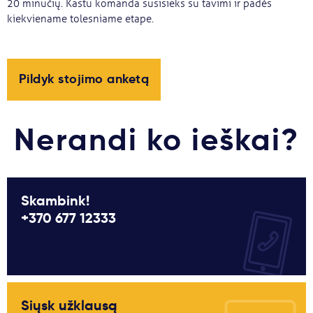
20 minučių. Kastu komanda susisieks su tavimi ir padės
kiekviename tolesniame etape.
Pildyk stojimo anketą
Nerandi ko ieškai?
Skambink!
+370 677 12333
Siųsk užklausą