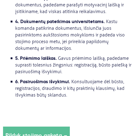
dokumentus, padedame parašyti motyvacinį laišką ir
įsitikiname, kad viskas atitinka reikalavimus.
4. Dokumentų pateikimas universitetams.
Kastu
komanda patikrina dokumentus, išsiunčia juos
pasirinktoms aukštosioms mokykloms ir padeda viso
stojimo proceso metu, jei prireikia papildomų
dokumentų ar informacijos.
5. Priėmimo laiškas.
Gavus priėmimo laišką, padedame
suprasti tolesnius žingsnius: registraciją, būsto paiešką ir
pasiruošimą išvykimui.
6. Pasiruošimas išvykimui.
Konsultuojame dėl būsto,
registracijos, draudimo ir kitų praktinių klausimų, kad
išvykimas būtų sklandus.
Pildyk stojimo anketą –