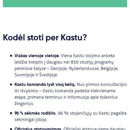
Kodėl stoti per Kastu?
Viskas vienoje vietoje.
Viena Kastu stojimo anketa
leidžia kreiptis į daugiau nei 850 studijų programų
penkiose šalyse – Danijoje, Nyderlanduose, Belgijoje,
Suomijoje ir Švedijoje.
Kastu komanda lydi visą kelią.
Nuo pirmos konsultacijos
iki išvykimo – Kastu komanda padeda kiekviename
etape, primena terminus ir informuoja apie tolesnius
žingsnius.
96 % sėkmės rodiklis.
96 % stojančiųjų su Kastu pagalba
sėkmingai įstoja.
Oficialus atstovavimas.
Oficialiai atstovaujame daugiau