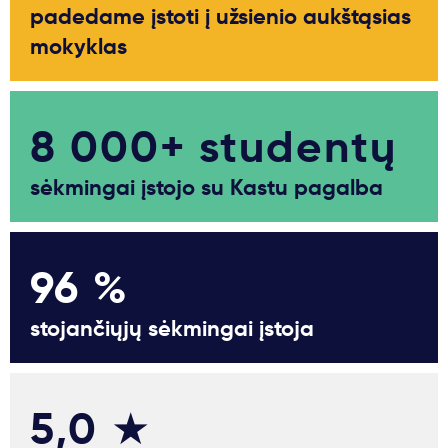
padedame įstoti į užsienio aukštąsias
mokyklas
8 000+ studentų
sėkmingai įstojo su Kastu pagalba
96 %
stojančiųjų sėkmingai įstoja
5,0 ★