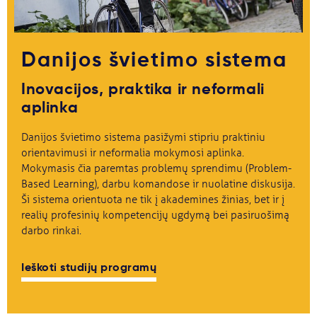
Svarbu
Danijos švietimo sistema
Paslaugos
Inovacijos, praktika ir neformali
aplinka
Kodėl Kastu?
Danijos švietimo sistema pasižymi stipriu praktiniu
Naujienos
orientavimusi ir neformalia mokymosi aplinka.
Mokymasis čia paremtas problemų sprendimu (Problem-
Based Learning), darbu komandose ir nuolatine diskusija.
Ši sistema orientuota ne tik į akademines žinias, bet ir į
realių profesinių kompetencijų ugdymą bei pasiruošimą
darbo rinkai.
Ieškoti studijų programų