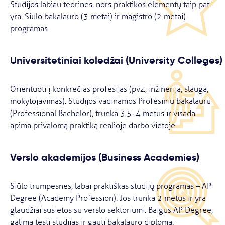
Studijos labiau teorinės, nors praktikos elementų taip pat
yra. Siūlo bakalauro (3 metai) ir magistro (2 metai)
programas.
Universitetiniai koledžai (University Colleges)
Orientuoti į konkrečias profesijas (pvz., inžinerija, slauga,
mokytojavimas). Studijos vadinamos Profesiniu bakalauru
(Professional Bachelor), trunka 3,5–4 metus ir visada
apima privalomą praktiką realioje darbo vietoje.
Verslo akademijos (Business Academies)
Siūlo trumpesnes, labai praktiškas studijų programas – AP
Degree (Academy Profession). Jos trunka 2 metus ir yra
glaudžiai susietos su verslo sektoriumi. Baigus AP Degree,
galima tęsti studijas ir gauti bakalauro diplomą.