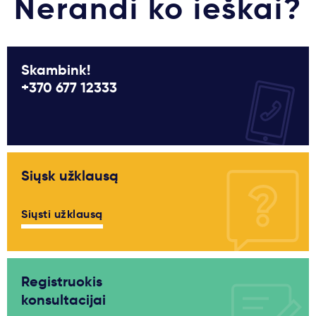
Nerandi ko ieškai?
Skambink!
+370 677 12333
Siųsk užklausą
Siųsti užklausą
Registruokis
konsultacijai