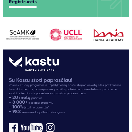
Registruotis
Su Kastu stoti paprasčiau!
Pasirink studijų programas ir užpildyk vieną Kastu stojimo anketą. Mes patikrinsime
tavo dokumentus, pasirūpinsime paraiškų pateikimu universitetams, priminsime
svarbius terminus ir padėsime viso stojimo proceso metu.
- 20 metų
patirties
- 8 000+
įstojusių studentų
- 100%
įstojimo garantija*
- 98%
rekomenduoja Kastu draugams