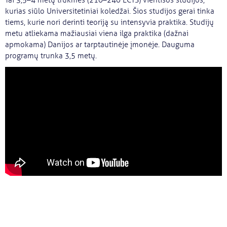
Tai 3,5–4 metų trukmės (210–240 ECTS) vientisos studijos,
kurias siūlo Universitetiniai koledžai. Šios studijos gerai tinka
tiems, kurie nori derinti teoriją su intensyvia praktika. Studijų
metu atliekama mažiausiai viena ilga praktika (dažnai
apmokama) Danijos ar tarptautinėje įmonėje. Dauguma
programų trunka 3,5 metų.