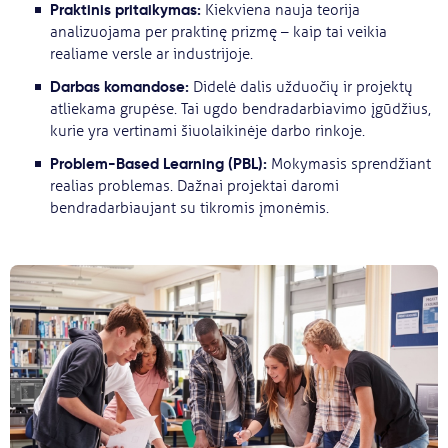
Praktinis pritaikymas:
Kiekviena nauja teorija
analizuojama per praktinę prizmę – kaip tai veikia
realiame versle ar industrijoje.
Darbas komandose:
Didelė dalis užduočių ir projektų
atliekama grupėse. Tai ugdo bendradarbiavimo įgūdžius,
kurie yra vertinami šiuolaikinėje darbo rinkoje.
Problem-Based Learning (PBL):
Mokymasis sprendžiant
realias problemas. Dažnai projektai daromi
bendradarbiaujant su tikromis įmonėmis.