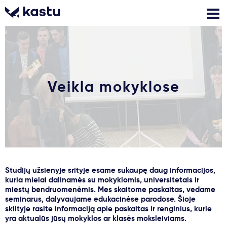
Skambink
Nemokamos
Kontaktai
konsultacijos
Veikla mokyklose
Prisijungti
1
Pranešimai
Stojimo anketa
Studijų užsienyje srityje esame sukaupę daug informacijos,
kuria mielai dalinamės su mokyklomis, universitetais ir
Kur studijuoti?
miestų bendruomenėmis. Mes skaitome paskaitas, vedame
seminarus, dalyvaujame edukacinėse parodose. Šioje
skiltyje rasite informaciją apie paskaitas ir renginius, kurie
Kaip įstoti?
yra aktualūs jūsų mokyklos ar klasės moksleiviams.