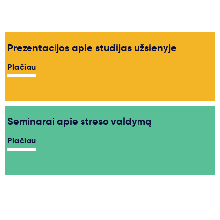
Svarbu
Paslaugos
Prezentacijos apie studijas užsienyje
Plačiau
Kodėl Kastu?
Naujienos
Seminarai apie streso valdymą
Plačiau