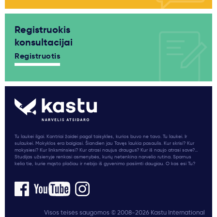
Registruokis
konsultacijai
Registruotis
Tu laukei ilgai. Kantriai žaidei pagal taisykles, kurios buvo ne tavo. Tu laukei. Ir
sulaukei. Mokyklos era baigiasi. Šiandien jau Tavęs laukia pasaulis. Kur skrisi? Kur
mokysiesi? Kur linksminsiesi? Kur atrasi naujus draugus? Kur iš naujo atrasi save?...
Studijas užsienyje renkasi asmenybės, kurių netenkina narvelio rutina. Sparnus
kelia tie, kurie mąsto plačiau ir nebijo iš gyvenimo pasiimti daugiau. O kas esi Tu?
Visos teisės saugomos © 2008-2026 Kastu International