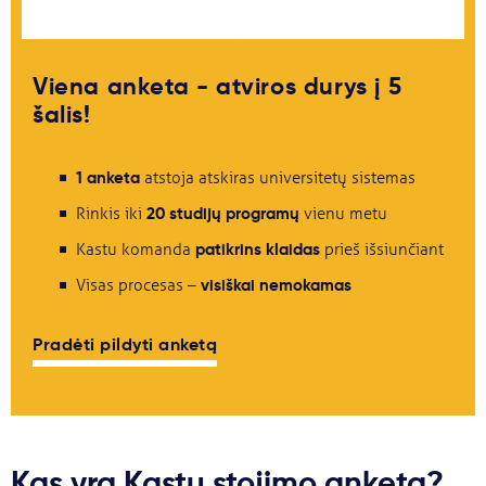
Svarbu
Viena anketa - atviros durys į 5
Paslaugos
šalis!
Kodėl Kastu?
1 anketa
atstoja atskiras universitetų sistemas
20 studijų programų
Rinkis iki
vienu metu
Naujienos
patikrins klaidas
Kastu komanda
prieš išsiunčiant
visiškai nemokamas
Visas procesas –
Pradėti pildyti anketą
Kas yra Kastu stojimo anketa?