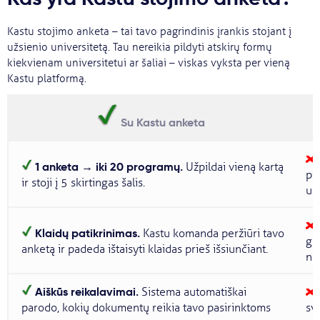
Kastu stojimo anketa – tai tavo pagrindinis įrankis stojant į
užsienio universitetą. Tau nereikia pildyti atskirų formų
kiekvienam universitetui ar šaliai – viskas vyksta per vieną
Kastu platformą.
Su Kastu anketa
1 anketa → iki 20 programų.
Užpildai vieną kartą
pi
ir stoji į 5 skirtingas šalis.
uni
Klaidų patikrinimas.
Kastu komanda peržiūri tavo
ga
anketą ir padeda ištaisyti klaidas prieš išsiunčiant.
ne
Aiškūs reikalavimai.
Sistema automatiškai
parodo, kokių dokumentų reikia tavo pasirinktoms
sve