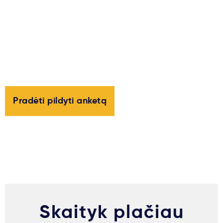
Pradėti pildyti anketą
Skaityk plačiau