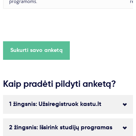
programoms.
re
Sukurti savo anketą
Kaip pradėti pildyti anketą?
1 žingsnis: Užsiregistruok kastu.lt
2 žingsnis: Išsirink studijų programas