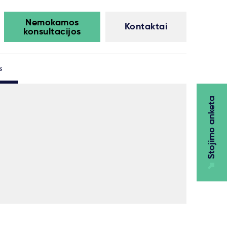
Nemokamos
Kontaktai
konsultacijos
s
Stojimo anketa