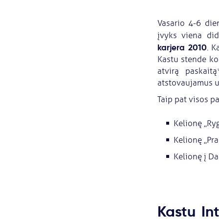
Vasario 4-6 die
įvyks viena did
karjera 2010
. K
Kastu stende ko
atvirą paskait
atstovaujamus un
Taip pat visos p
Kelionę ,,Ry
Kelionę ,,Pr
Kelionę į Da
Kastu In