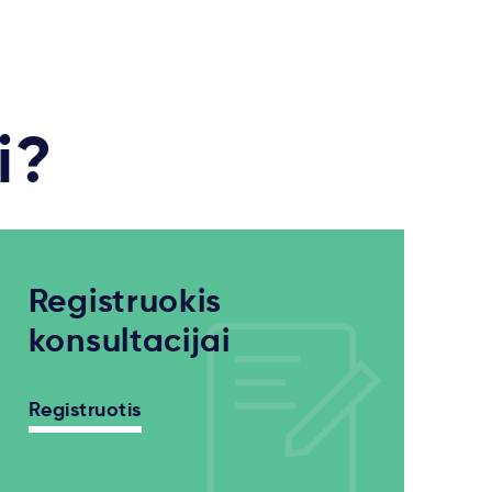
i?
Registruokis
konsultacijai
Registruotis