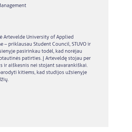
 Management
 Artevelde University of Applied
e – priklausau Student Council, STUVO ir
ienyje pasirinkau todėl, kad norėjau
ptautinės patirties. Į Arteveldę stojau per
 ir aiškesnis nei stojant savarankiškai.
parodyti kitiems, kad studijos užsienyje
džių.