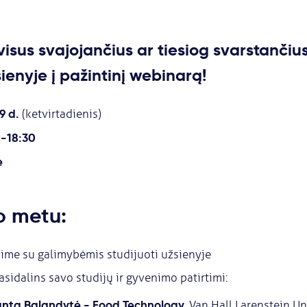
isus svajojančius ar tiesiog svarstančiu
sienyje į pažintinį webinarą!
9 d.
(ketvirtadienis)
0-18:30
e
o metu:
ime su galimybėmis studijuoti užsienyje
sidalins savo studijų ir gyvenimo patirtimi:
nta Balandytė - Food Technology,
Van Hall Larenstein Un