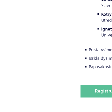
Scien
Kotry
Utrec
Ignet
Unive
Pristatysime
Išsklaidysim
Papasakosim
Registr