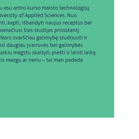
 esu antro kurso maisto technologijų
versity of Applied Sciences. Nuo
i, kepti, išbandyti naujus receptus bei
mačiusi šias studijas pristatantį
. Nors svarščiau galimybę studijuoti ir
josi daugiau įvairovės bei galimybės
kiu mėgstu skaityti, piešti ir leisti laiką
ais mezgu ar neriu – tai man padeda