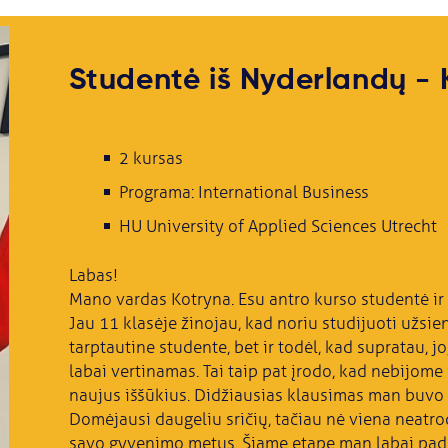
Studentė iš Nyderlandų - 
2 kursas
Programa: International Business
HU University of Applied Sciences Utrecht
Labas!
Mano vardas Kotryna. Esu antro kurso studentė ir 
Jau 11 klasėje žinojau, kad noriu studijuoti užsien
tarptautine studente, bet ir todėl, kad supratau, j
labai vertinamas. Tai taip pat įrodo, kad nebijome 
naujus iššūkius. Didžiausias klausimas man buvo – 
Domėjausi daugeliu sričių, tačiau nė viena neatrodė
savo gyvenimo metus. Šiame etape man labai padėj