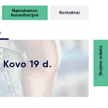
Nemokamos
Kontaktai
konsultacijos
s
Stojimo anketa
 Kovo 19 d.