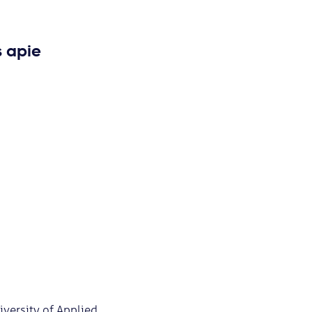
s apie
iversity of Applied