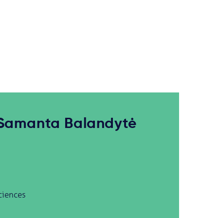
 Samanta Balandytė
ciences