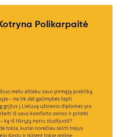
Kotryna Polikarpaitė
šiuo metu atlieku savo pirmąją praktiką.
yje – ne tik dėl galimybės tapti
og grįžus į Lietuvą užsienio diplomas yra
išeiti iš savo komforto zonos ir priimti
ką iš tikrųjų noriu studijuoti?
 tokia, kuriai norėčiau skirti trejus
o Kastu ir būtent tokie online