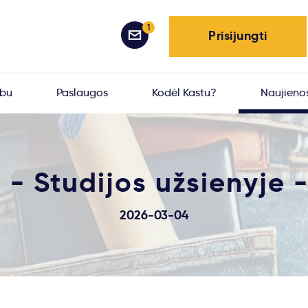
1
Prisijungti
rbu
Paslaugos
Kodėl Kastu?
Naujieno
- Studijos užsienyje -
2026-03-04