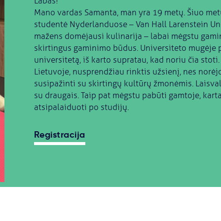
Labas!
Mano vardas Samanta, man yra 19 metų. Šiuo metu
studentė Nyderlanduose – Van Hall Larenstein Uni
mažens domėjausi kulinarija – labai mėgstu gamint
skirtingus gaminimo būdus. Universiteto mugėje pa
universitetą, iš karto supratau, kad noriu čia stoti
Lietuvoje, nusprendžiau rinktis užsienį, nes norė
susipažinti su skirtingų kultūrų žmonėmis. Laisvalai
su draugais. Taip pat mėgstu pabūti gamtoje, kart
atsipalaiduoti po studijų.
Registracija