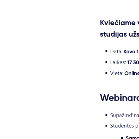
Kviečiame v
studijas už
Kovo 1
Data:
17:3
Laikas:
Onlin
Vieta:
Webinar
Supažindins
Studentės pa
Sama