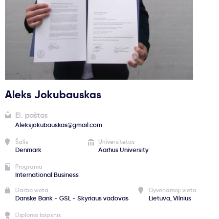
Svarbu
Paslaugos
Kodėl Kastu?
Aleks Jokubauskas
Naujienos
El. paštas
Aleksjokubauskas@gmail.com
Šalis
Universitetas
Denmark
Aarhus University
Programa
International Business
Darbo vieta
Gyvenamoji vieta
Danske Bank - GSL - Skyriaus vadovas
Lietuva, Vilnius
Diplomo laipsnis