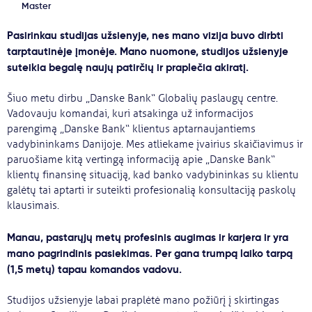
Master
Pasirinkau studijas užsienyje, nes mano vizija buvo dirbti
tarptautinėje įmonėje. Mano nuomone, studijos užsienyje
suteikia begalę naujų patirčių ir praplečia akiratį.
Šiuo metu dirbu „Danske Bank“ Globalių paslaugų centre.
Vadovauju komandai, kuri atsakinga už informacijos
parengimą „Danske Bank“ klientus aptarnaujantiems
vadybininkams Danijoje. Mes atliekame įvairius skaičiavimus ir
paruošiame kitą vertingą informaciją apie „Danske Bank“
klientų finansinę situaciją, kad banko vadybininkas su klientu
galėtų tai aptarti ir suteikti profesionalią konsultaciją paskolų
klausimais.
Manau, pastarųjų metų profesinis augimas ir karjera ir yra
mano pagrindinis pasiekimas. Per gana trumpą laiko tarpą
(1,5 metų) tapau komandos vadovu.
Studijos užsienyje labai praplėtė mano požiūrį į skirtingas