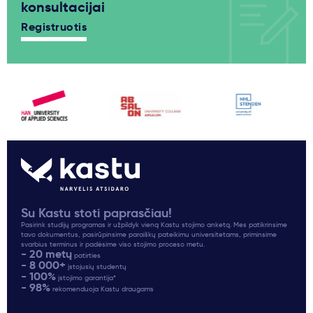
konsultacijai
Registruotis
Su Kastu stoti paprasčiau!
Pasirink studijų programas ir užpildyk vieną Kastu stojimo anketą. Mes patikrinsime
tavo dokumentus, pasirūpinsime paraiškų pateikimu universitetams, priminsime
svarbius terminus ir padėsime viso stojimo proceso metu.
- 20 metų
patirties
- 8 000+
įstojusių studentų
- 100%
įstojimo garantija*
- 98%
rekomenduoja Kastu draugams