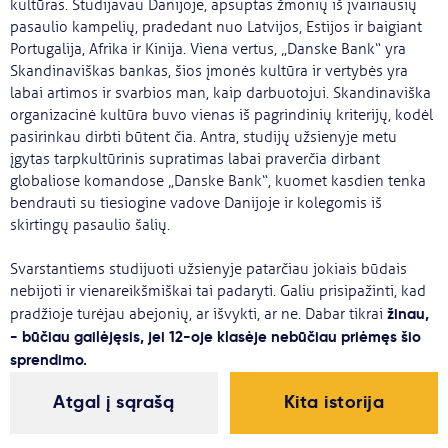
kultūras. Studijavau Danijoje, apsuptas žmonių iš įvairiausių
pasaulio kampelių, pradedant nuo Latvijos, Estijos ir baigiant
Portugalija, Afrika ir Kinija. Viena vertus, „Danske Bank“ yra
Skandinaviškas bankas, šios įmonės kultūra ir vertybės yra
labai artimos ir svarbios man, kaip darbuotojui. Skandinaviška
organizacinė kultūra buvo vienas iš pagrindinių kriterijų, kodėl
pasirinkau dirbti būtent čia. Antra, studijų užsienyje metu
įgytas tarpkultūrinis supratimas labai praverčia dirbant
globaliose komandose „Danske Bank“, kuomet kasdien tenka
bendrauti su tiesiogine vadove Danijoje ir kolegomis iš
skirtingų pasaulio šalių.
Svarstantiems studijuoti užsienyje patarčiau jokiais būdais
nebijoti ir vienareikšmiškai tai padaryti. Galiu prisipažinti, kad
žinau,
pradžioje turėjau abejonių, ar išvykti, ar ne. Dabar tikrai
- būčiau gailėjęsis, jei 12-oje klasėje nebūčiau priėmęs šio
sprendimo.
Atgal į sąrašą
Kita istorija