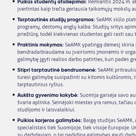
Puikūs studentų atsiliepimai:
Remiantis 2024 m. ab
įvertintas kaip trečia geriausia taikomųjų mokslų 
Tarptautinės studijų programos:
SeAMK siūlo platų
programų, dėstomų anglų kalba. Studijų sritys apima v
priežiūrą, todėl kiekvienas studentas gali rasti sau 
Praktinis mokymas:
SeAMK ypatingą dėmesį skiria 
bendradarbiaudama su įvairiomis įmonėmis ir organ
galimybę įgyti realios darbo patirties, kuri padės gre
Stipri tarptautinė bendruomenė:
SeAMK pritraukia
turėsi galimybę susipažinti su kitomis kultūromis, iš
tarptautinius ryšius.
Aukšta gyvenimo kokybė:
Suomija garsėja savo au
švaria aplinka. Seinäjoki miestas yra ramus, tačiau 
studijoms ir laisvalaikiui.
Puikios karjeros galimybės:
Baigę studijas SeAMK, 
specialistais tiek Suomijoje, tiek visoje Europoje. 
su darbdaviais, o tai padidina galimybes gauti darb