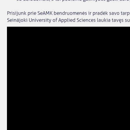
Prisijunk prie SeAMK bendruomenės ir pradėk savo tarpt
Seinäjoki University of Applied Sciences laukia tavęs 