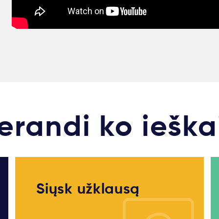
erandi ko ieška
Siųsk užklausą