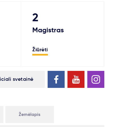
2
Magistras
Žiūrėti
iciali svetainė
Žemėlapis