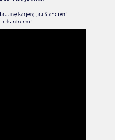
autinę karjerą jau šiandien!
su nekantrumu!