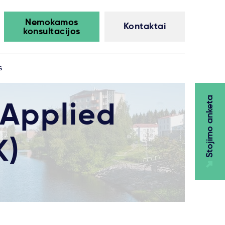
Nemokamos
Kontaktai
konsultacijos
s
 Applied
Stojimo anketa
K)