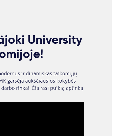
äjoki University
omijoje!
 modernus ir dinamiškas taikomųjų
AMK garsėja aukščiausios kokybės
darbo rinkai. Čia rasi puikią aplinką