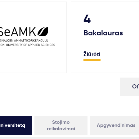
4
Bakalauras
Žiūrėti
Of
Stojimo
niversitetą
Apgyvendinimas
reikalavimai