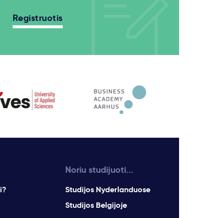
Registruotis
Noriu studijuoti...
i?
Studijos Nyderlanduose
Studijos Belgijoje