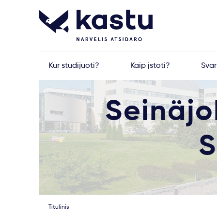
Kur studijuoti?
Kaip įstoti?
Sva
Seinäjo
S
Titulinis