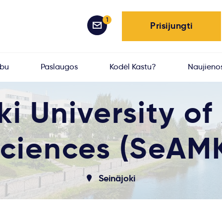
1
Prisijungti
rbu
Paslaugos
Kodėl Kastu?
Naujieno
ki University of
ciences (SeAM
Seinäjoki