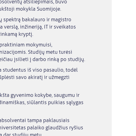
solventų atsiliepimais, buvo
aukštoji mokykla Suomijoje.
 spektrą bakalauro ir magistro
erslą, inžineriją, IT ir sveikatos
tinkamą kryptį.
praktiniam mokymuisi,
izacijomis. Studijų metu turėsi
ičiau įsilieti į darbo rinką po studijų.
 studentus iš viso pasaulio, todėl
plėsti savo akiratį ir užmegzti
kšta gyvenimo kokybe, saugumu ir
dinamiškas, siūlantis puikias sąlygas
absolventai tampa paklausiais
Universitetas palaiko glaudžius ryšius
ą dar studijų metu.