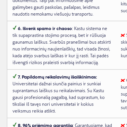
dokumentus. Taip pat informuosime apie
kit
galimybes gauti paskolas, pašalpas, leidimus
sud
naudotis nemokamu viešuoju transportu.
6. Išvenk spamo ir chaoso
: Kastu sistema ne
tik supaprastina stojimo procesą, bet ir rūšiuoja
gaunamus laiškus. Svarbūs pranešimai bus atskirti
ski
nuo informacinių naujienlaiškių, tad visada žinosi,
suk
kada atėjo svarbus laiškas ir kur jį rasti. Tai padės
kur
išvengti rizikos praleisti svarbią informaciją.
7. Papildomų reikalavimų išaiškinimas:
Universitetai dažnai siunčia painius ir sunkiai
kur
suprantamus laiškus su reikalavimais. Su Kastu
sup
gausi profesionalią pagalbą, kad suprastum, ko
tav
tiksliai iš tavęs nori universitetai ir kokius
sut
veiksmus reikia atlikti.
8. 96% priėmimo garantija
: Garantuojame, kad