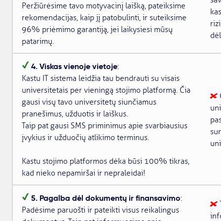
sav
Peržiūrėsime tavo motyvacinį laišką, pateiksime
kas
rekomendacijas, kaip jį patobulinti, ir suteiksime
riz
96% priėmimo garantiją, jei laikysiesi mūsų
dėl
patarimų.
4. Viskas vienoje vietoje
:
Kastu IT sistema leidžia tau bendrauti su visais
universitetais per vieningą stojimo platformą. Čia
gausi visų tavo universitetų siunčiamus
uni
pranešimus, užduotis ir laiškus.
pas
Taip pat gausi SMS priminimus apie svarbiausius
sun
įvykius ir užduočių atlikimo terminus.
uni
Kastu stojimo platformos dėka būsi 100% tikras,
kad nieko nepamiršai ir nepraleidai!
5. Pagalba dėl dokumentų ir finansavimo
:
Padėsime paruošti ir pateikti visus reikalingus
inf