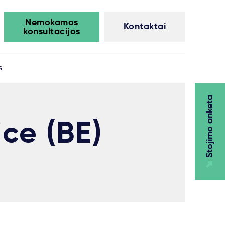
Nemokamos
Kontaktai
konsultacijos
s
Stojimo anketa
ice (BE)