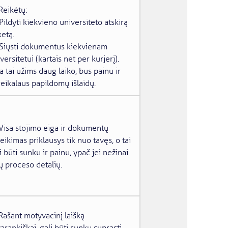
Reikėtų:
Pildyti kiekvieno universiteto atskirą
etą.
Siųsti dokumentus kiekvienam
versitetui (kartais net per kurjerį).
a tai užims daug laiko, bus painu ir
eikalaus papildomų išlaidų.
Visa stojimo eiga ir dokumentų
eikimas priklausys tik nuo tavęs, o tai
i būti sunku ir painu, ypač jei nežinai
ų proceso detalių.
Rašant motyvacinį laišką