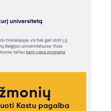
urį universitetą
tinklalapyje, vis tiek gali stoti į jį
mų Belgijos universitetuose. Visas
etuose, tačiau
bent viena programa
 žmonių
ijuoti Kastu pagalba