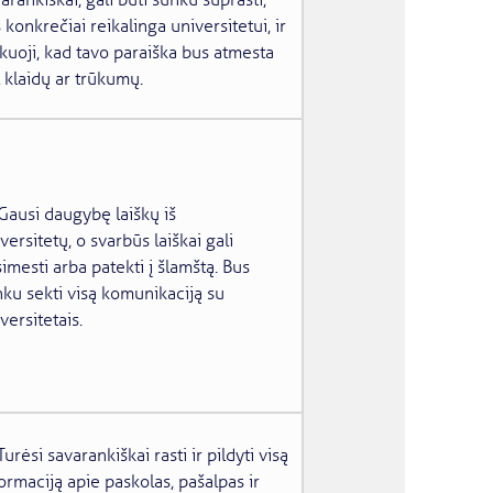
arankiškai, gali būti sunku suprasti,
 konkrečiai reikalinga universitetui, ir
ikuoji, kad tavo paraiška bus atmesta
 klaidų ar trūkumų.
Gausi daugybę laiškų iš
versitetų, o svarbūs laiškai gali
imesti arba patekti į šlamštą. Bus
ku sekti visą komunikaciją su
versitetais.
Turėsi savarankiškai rasti ir pildyti visą
ormaciją apie paskolas, pašalpas ir