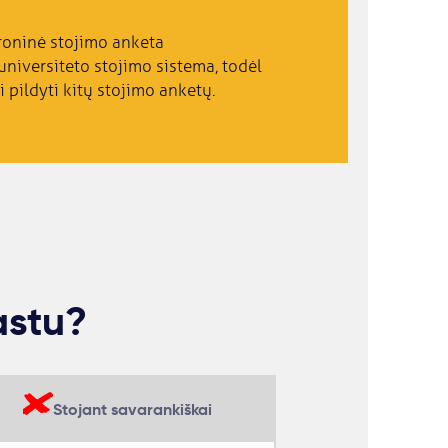
roninė stojimo anketa
niversiteto stojimo sistema, todėl
i pildyti kitų stojimo anketų.
astu?
Stojant savarankiškai