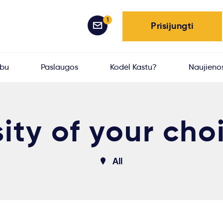
1
Prisijungti
rbu
Paslaugos
Kodėl Kastu?
Naujieno
ity of your cho
All