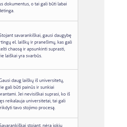
us dokumentus, o tai gali būti labai
ėtinga.
Stojant savarankiškai, gausi daugybę
rtingų el. laiškų ir pranešimų, kas gali
elti chaosą ir apsunkinti suprasti,
ie laiškai yra svarbūs.
Gausi daug laiškų iš universitetų,
ie gali būti painūs ir sunkiai
rantami. Jei nevisiškai suprasi, ko iš
ęs reikalauja universitetai, tai gali
rikdyti tavo stojimo procesą.
Savarankiškai stojant, nėra jokių