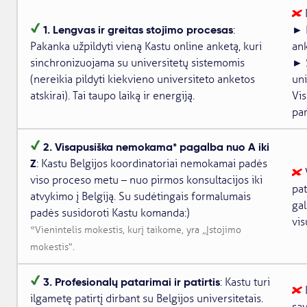
1. Lengvas ir greitas stojimo procesas
►
:
Pakanka užpildyti vieną Kastu online anketą, kuri
ank
►
sinchronizuojama su universitetų sistemomis
(nereikia pildyti kiekvieno universiteto anketos
uni
atskirai). Tai taupo laiką ir energiją.
Vis
par
2. Visapusiška nemokama* pagalba nuo A iki
Z
: Kastu Belgijos koordinatoriai nemokamai padės
viso proceso metu – nuo pirmos konsultacijos iki
pat
atvykimo į Belgiją. Su sudėtingais formalumais
gal
padės susidoroti Kastu komanda:)
vis
*Vienintelis mokestis, kurį taikome, yra „
Įstojimo
mokestis
“.
3. Profesionalų patarimai ir patirtis
: Kastu turi
ilgametę patirtį dirbant su Belgijos universitetais.