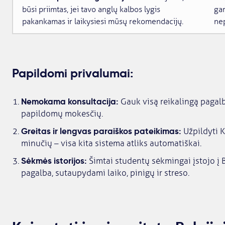
būsi priimtas, jei tavo anglų kalbos lygis
gar
pakankamas ir laikysiesi mūsų rekomendacijų.
nep
Papildomi privalumai:
Nemokama konsultacija:
Gauk visą reikalingą pagalb
papildomų mokesčių.
Greitas ir lengvas paraiškos pateikimas:
Užpildyti 
minučių – visa kita sistema atliks automatiškai.
Sėkmės istorijos:
Šimtai studentų sėkmingai įstojo į B
pagalba, sutaupydami laiko, pinigų ir streso.