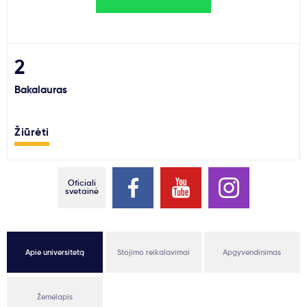
Svarbu
Paslaugos
2
Bakalauras
Kodėl Kastu?
Žiūrėti
Naujienos
Oficiali
svetainė
Apie universitetą
Stojimo reikalavimai
Apgyvendinimas
Žemėlapis