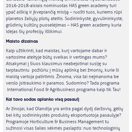
2016-2018-aisiais nominuotas HAS green academy turi
ypač aiškią ir įkvepiančią misiją – ruošti tuos, kuriems rūpi
planetos žaliųjų plotų ateitis. Sodininkystė, gyvulininkystė,
grūdinių kultūrų puoselėjimas – HAS green academy kuria
idėjas šių profesijų išlikimui.
Maisto dizainas
Kaip užtikrinti, kad maistas, kurį vartojame dabar ir
vartosime ateityje būtų sveikas ir vertingas mums?
Atsakymai į šiuos klausimus neabejotinai susiję su
tarptautiniu požiūriu į mūsų aplinką bei žmonių, kurie ši
maistą vartoja patirtimis. Žinoma, visa tai neįmanoma be
verslo įsitraukimo ir paramos. Sudomino? Tada programa
International Food & Agribusiness programa kaip tik Tau!
Kai tavo sodas aplanko visą pasaulį
Ar žinojai, kad Olandija yra antra pagal dydį daržovių, gėlių
bei kitų sodininkystės produktų eksportuotoja pasaulyje?
Programoje Horticulture & Business Management tu
sužinosi visas šalies sėkmės paslaptis: nuo technologinių