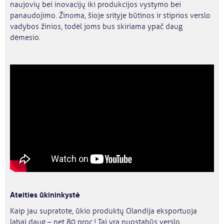
naujovių bei inovacijų iki produkcijos vystymo bei
panaudojimo. Žinoma, šioje srityje būtinos ir stiprios verslo
vadybos žinios, todėl joms bus skiriama ypač daug
dėmesio.
Ateities ūkininkystė
Kaip jau supratote, ūkio produktų Olandija eksportuoja
labai daug – net 80 proc.! Tai yra nuostabūs verslo