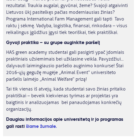
rezultatai. Traukia augalai, gyvūnai, žemė? Svajoji atgaivinti
Lietuvos ūkį pasitelkęs pačias moderniausias žinias?
Programa International Farm Management gali tapti Tavo
raktu į sėkmę. Vadyba, logistika, finansai, rinkodara – visus
reikalingus įgūdžius įgysi tiek teoriškai, tiek praktiškai.
Gyvoji praktika – su grupe auginkite paršelį
HAS green academy studentai gali pasigirti ypač įdomiais
praktiniais užsiemimais bei užklasine veikla. Pavyzdžiui...
dalyvauti laimingiausio paršelio auginimo konkurse! Štai
2016-ųjų gegužę mugėje „Animal Event“ universiteto
paršelis laimėjo „Animal Welfare“ prizą!
Tai tik vienas iš atvejų, kada studentai savo žinias pritaiko
praktiškai – beveik kiekvienas tyrimas ar projektas yra
baigtinis ir analizuojamas bei panaudojamas konkrečių
organizacijų.
Daugiau informacijos apie universitetą ir jo programas
gali rasti
šiame žurnale.