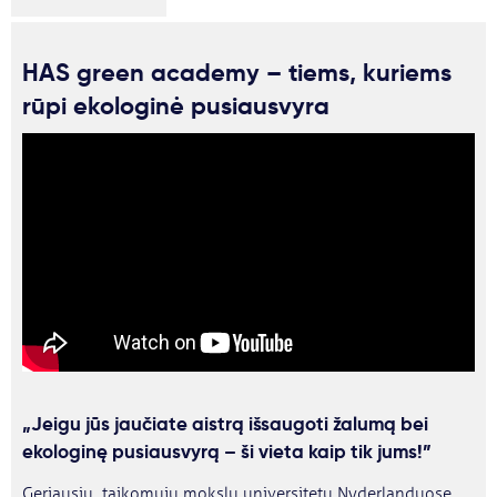
HAS green academy – tiems, kuriems
rūpi ekologinė pusiausvyra
„Jeigu jūs jaučiate aistrą išsaugoti žalumą bei
ekologinę pusiausvyrą – ši vieta kaip tik jums!”
Geriausiu taikomųjų mokslų universitetu Nyderlanduose