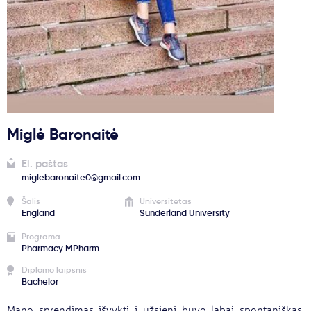
Svarbu
Paslaugos
Kodėl Kastu?
Miglė Baronaitė
Naujienos
El. paštas
miglebaronaite0@gmail.com
Šalis
Universitetas
England
Sunderland University
Programa
Pharmacy MPharm
Diplomo laipsnis
Bachelor
Mano sprendimas išvykti į užsienį buvo labai spontaniškas.