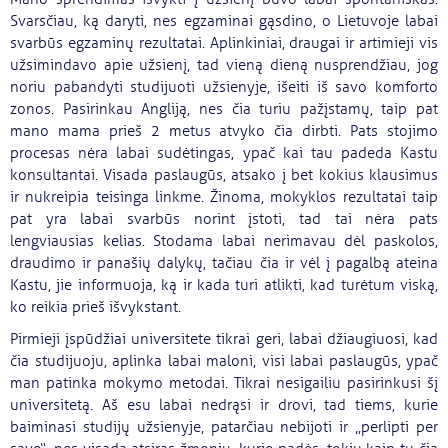
Svarsčiau, ką daryti, nes egzaminai gąsdino, o Lietuvoje labai
svarbūs egzaminų rezultatai. Aplinkiniai, draugai ir artimieji vis
užsimindavo apie užsienį, tad vieną dieną nusprendžiau, jog
noriu pabandyti studijuoti užsienyje, išeiti iš savo komforto
zonos. Pasirinkau Angliją, nes čia turiu pažįstamų, taip pat
mano mama prieš 2 metus atvyko čia dirbti. Pats stojimo
procesas nėra labai sudėtingas, ypač kai tau padeda Kastu
konsultantai. Visada paslaugūs, atsako į bet kokius klausimus
ir nukreipia teisinga linkme. Žinoma, mokyklos rezultatai taip
pat yra labai svarbūs norint įstoti, tad tai nėra pats
lengviausias kelias. Stodama labai nerimavau dėl paskolos,
draudimo ir panašių dalykų, tačiau čia ir vėl į pagalbą ateina
Kastu, jie informuoja, ką ir kada turi atlikti, kad turėtum viską,
ko reikia prieš išvykstant.
Pirmieji įspūdžiai universitete tikrai geri, labai džiaugiuosi, kad
čia studijuoju, aplinka labai maloni, visi labai paslaugūs, ypač
man patinka mokymo metodai. Tikrai nesigailiu pasirinkusi šį
universitetą. Aš esu labai nedrąsi ir drovi, tad tiems, kurie
baiminasi studijų užsienyje, patarčiau nebijoti ir „perlipti per