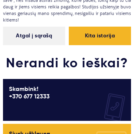
save“, nes visada atsiras žmonių, kurie padės, tokių kaip tu čia
daug ir jiems visiems reikia pagalbos! Studijos užsienyje buvo
vienas geriausių mano sprendimų, nesigailiu ir patariu visiems
kitiems!
Atgal į sąrašą
Kita istorija
Nerandi ko ieškai?
Skambink!
+370 677 12333
Siųsk užklausą