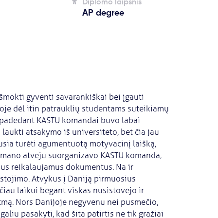
Diplomo laipsnis
AP degree
šmokti gyventi savarankiškai bei įgauti
ijoje dėl itin patrauklių studentams suteikiamų
 padedant KASTU komandai buvo labai
 laukti atsakymo iš universiteto, bet čia jau
ausia turėti agumentuotą motyvacinį laišką,
pat mano atveju suorganizavo KASTU komanda,
visus reikalaujamus dokumentus. Na ir
įstojimo. Atvykus į Daniją pirmuosius
iau laikui bėgant viskas nusistovėjo ir
itmą. Nors Danijoje negyvenu nei pusmečio,
aliu pasakyti, kad šita patirtis ne tik gražiai