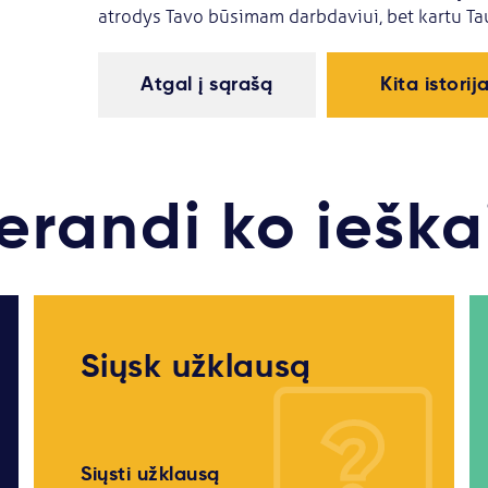
atrodys Tavo būsimam darbdaviui, bet kartu Tau 
Atgal į sąrašą
Kita istorij
erandi ko ieška
Siųsk užklausą
Siųsti užklausą