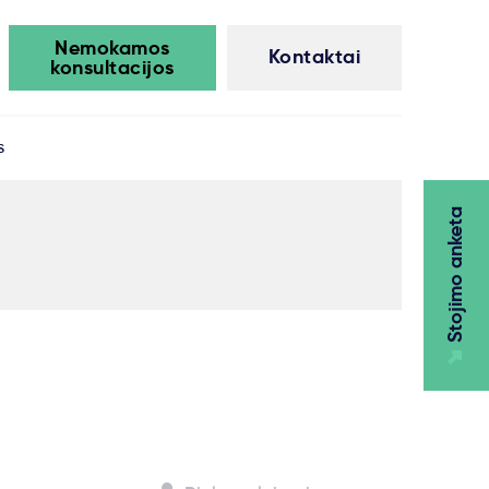
Nemokamos
Kontaktai
konsultacijos
s
Stojimo anketa