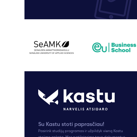
Su Kastu stoti paprasčiau!
Pasirink studijų programas ir užpildyk vieną Kastu
stojimo anketą. Mes patikrinsime tavo dokumentus,