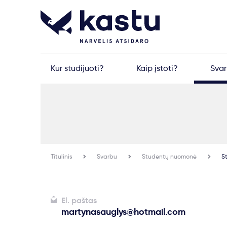
Kur studijuoti?
Kaip įstoti?
Sva
Titulinis
Svarbu
Studentų nuomonė
St
El. paštas
martynasauglys@hotmail.com