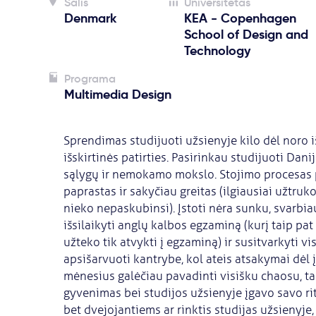
Šalis
Universitetas
Denmark
KEA - Copenhagen
School of Design and
Technology
Programa
Multimedia Design
Sprendimas studijuoti užsienyje kilo dėl noro i
išskirtinės patirties. Pasirinkau studijuoti Dan
sąlygų ir nemokamo mokslo. Stojimo procesas
paprastas ir sakyčiau greitas (ilgiausiai užtruko
nieko nepaskubinsi). Įstoti nėra sunku, svarbi
išsilaikyti anglų kalbos egzaminą (kurį taip 
užteko tik atvykti į egzaminą) ir susitvarkyti 
apsišarvuoti kantrybe, kol ateis atsakymai dėl 
mėnesius galėčiau pavadinti visišku chaosu, tač
gyvenimas bei studijos užsienyje įgavo savo r
bet dvejojantiems ar rinktis studijas užsienyje, g