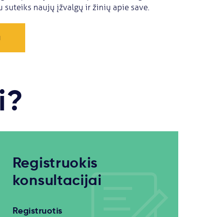
suteiks naujų įžvalgų ir žinių apie save.
a
i?
Registruokis
konsultacijai
Registruotis