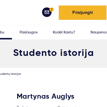
1
Prisijungti
rbu
Paslaugos
Kodėl Kastu?
Naujieno
Studento istorija
udentų istorijos
Martynas Auglys