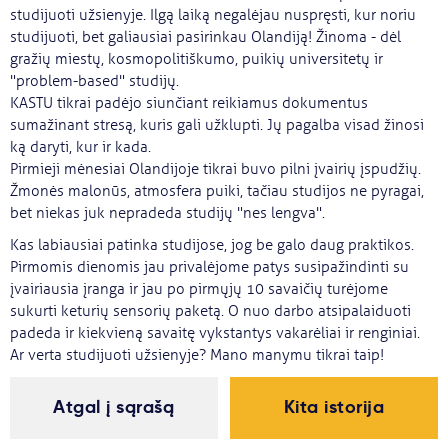
studijuoti užsienyje. Ilgą laiką negalėjau nuspręsti, kur noriu
Svarbu
studijuoti, bet galiausiai pasirinkau Olandiją! Žinoma - dėl
gražių miestų, kosmopolitiškumo, puikių universitetų ir
"problem-based" studijų.
Paslaugos
KASTU tikrai padėjo siunčiant reikiamus dokumentus
sumažinant stresą, kuris gali užklupti. Jų pagalba visad žinosi
Kodėl Kastu?
ką daryti, kur ir kada.
Pirmieji mėnesiai Olandijoje tikrai buvo pilni įvairių įspudžių.
Žmonės malonūs, atmosfera puiki, tačiau studijos ne pyragai,
Naujienos
bet niekas juk nepradeda studijų "nes lengva".
Kas labiausiai patinka studijose, jog be galo daug praktikos.
Pirmomis dienomis jau privalėjome patys susipažindinti su
įvairiausia įranga ir jau po pirmųjų 10 savaičių turėjome
sukurti keturių sensorių paketą. O nuo darbo atsipalaiduoti
padeda ir kiekvieną savaitę vykstantys vakarėliai ir renginiai.
Ar verta studijuoti užsienyje? Mano manymu tikrai taip!
Atgal į sąrašą
Kita istorija