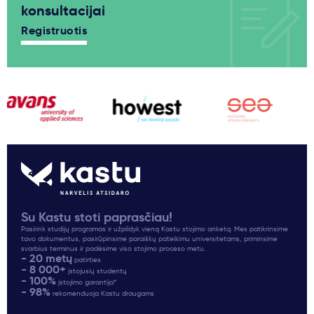
konsultacijai
Registruotis
Su Kastu stoti paprasčiau!
Pasirink studijų programas ir užpildyk vieną Kastu stojimo anketą. Mes patikrinsime
tavo dokumentus, pasirūpinsime paraiškų pateikimu universitetams, priminsime
svarbius terminus ir padėsime viso stojimo proceso metu.
- 20 metų
patirties
- 8 000+
įstojusių studentų
- 100%
įstojimo garantija*
- 98%
rekomenduoja Kastu draugams