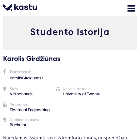
Studento istorija
Skambink
Nemokamos
Kontaktai
konsultacijos
Prisijungti
Karolis Girdžiūnas
1
Pranešimai
Facebook
KarolisGirdziunas1
Stojimo anketa
Šalis
Universitetas
Netherlands
University of Twente
Programa
Electrical Engineering
Kur studijuoti?
Diplomo laipsnis
Bachelor
Kaip įstoti?
Norėdamas išstumti save iš komforto zonos, nusprendžiau