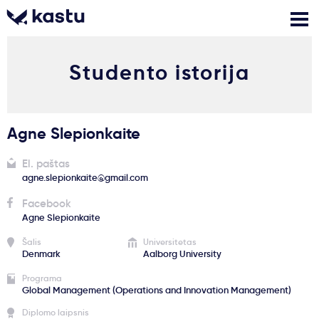
Studento istorija
Skambink
Nemokamos
Kontaktai
konsultacijos
Prisijungti
Agne Slepionkaite
1
Pranešimai
El. paštas
agne.slepionkaite@gmail.com
Stojimo anketa
Facebook
Agne Slepionkaite
Šalis
Universitetas
Kur studijuoti?
Denmark
Aalborg University
Programa
Global Management (Operations and Innovation Management)
Kaip įstoti?
Diplomo laipsnis