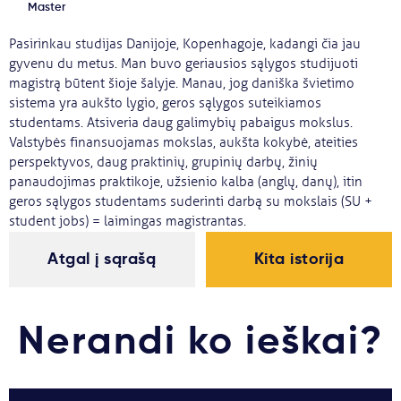
Master
Svarbu
Pasirinkau studijas Danijoje, Kopenhagoje, kadangi čia jau
gyvenu du metus. Man buvo geriausios sąlygos studijuoti
Paslaugos
magistrą būtent šioje šalyje. Manau, jog daniška švietimo
sistema yra aukšto lygio, geros sąlygos suteikiamos
studentams. Atsiveria daug galimybių pabaigus mokslus.
Kodėl Kastu?
Valstybės finansuojamas mokslas, aukšta kokybė, ateities
perspektyvos, daug praktinių, grupinių darbų, žinių
panaudojimas praktikoje, užsienio kalba (anglų, danų), itin
Naujienos
geros sąlygos studentams suderinti darbą su mokslais (SU +
student jobs) = laimingas magistrantas.
Atgal į sąrašą
Kita istorija
Nerandi ko ieškai?