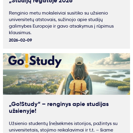
„Studijų regatoje 2026“
Renginio metu moksleiviai susitiko su užsienio
universitetų atstovais, sužinojo apie studijų
galimybes Europoje ir gavo atsakymus į rūpimus
klausimus.
2026-02-09
„Go!Study“ – renginys apie studijas
užsienyje!
Užsienio studentų (ne)sėkmės istorijos, pažintys su
universitetais, stojimo reikalavimai ir t.t. – šiame