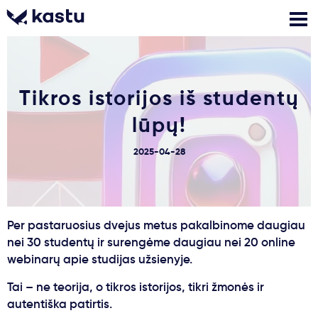
Skambink
Nemokamos
Kontaktai
Tikros istorijos iš studentų
konsultacijos
Prisijungti
lūpų!
1
2025-04-28
Pranešimai
Stojimo anketa
Per pastaruosius dvejus metus pakalbinome daugiau
nei 30 studentų ir surengėme daugiau nei 20 online
Kur studijuoti?
webinarų apie studijas užsienyje.
Tai – ne teorija, o tikros istorijos, tikri žmonės ir
Kaip įstoti?
autentiška patirtis.