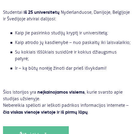
Svarbu
iš 25 universitetų
Studentai
Nyderlanduose, Danijoje, Belgijoje
ir Švedijoje atvirai dalijosi:
Paslaugos
Kaip jie pasirinko studijų kryptį ir universitetą;
Kaip atrodo jų kasdienybė – nuo paskaitų iki laisvalaikio;
Kodėl Kastu?
Su kokiais iššūkiais susidūrė ir kokius džiaugsmus
patyrė;
Naujienos
Ir – ką būtų norėję žinoti dar prieš išvykdami!
neįkainojamos visiems
Šios istorijos yra
, kurie svarsto apie
studijas užsienyje.
Nebereikia spėlioti ar ieškoti padrikos informacijos internete –
čia viskas vienoje vietoje ir iš pirmų lūpų
.