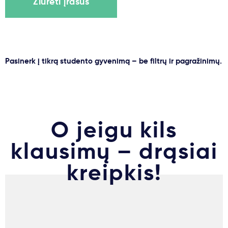
Žiūrėti įrašus
Pasinerk į tikrą studento gyvenimą – be filtrų ir pagražinimų.
O jeigu kils
klausimų – drąsiai
kreipkis!