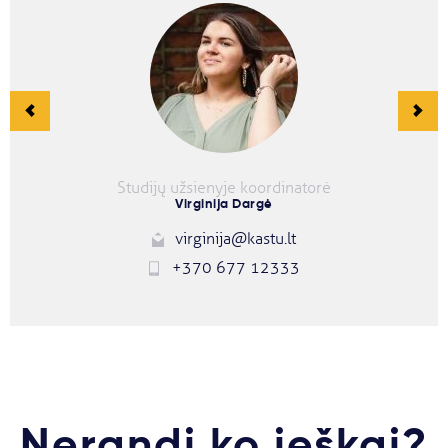
Studijų užsienyje koordinatorė
Virginija Dargė
virginija@kastu.lt
+370 677 12333
Nerandi ko ieškai?