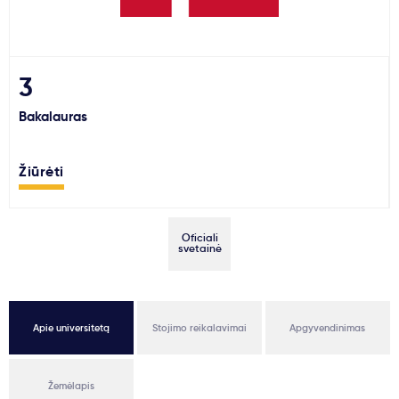
Svarbu
Paslaugos
3
Bakalauras
Kodėl Kastu?
Žiūrėti
Naujienos
Oficiali
svetainė
Apie universitetą
Stojimo reikalavimai
Apgyvendinimas
Žemėlapis