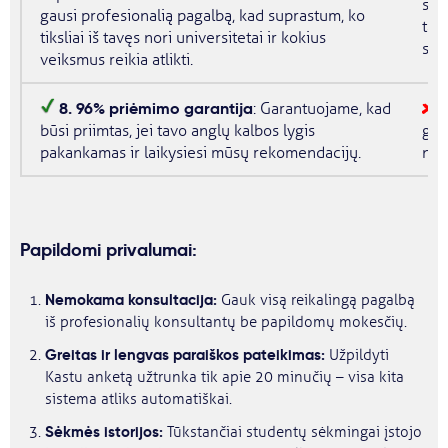
sup
gausi profesionalią pagalbą, kad suprastum, ko
tavę
tiksliai iš tavęs nori universitetai ir kokius
sut
veiksmus reikia atlikti.
8. 96% priėmimo garantija
: Garantuojame, kad
S
būsi priimtas, jei tavo anglų kalbos lygis
gara
pakankamas ir laikysiesi mūsų rekomendacijų.
nep
Papildomi privalumai:
Nemokama konsultacija:
Gauk visą reikalingą pagalbą
iš profesionalių konsultantų be papildomų mokesčių.
Greitas ir lengvas paraiškos pateikimas:
Užpildyti
Kastu anketą užtrunka tik apie 20 minučių – visa kita
sistema atliks automatiškai.
Sėkmės istorijos:
Tūkstančiai studentų sėkmingai įstojo