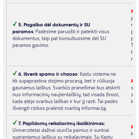
T
para
5. Pagalba dėl dokumentų ir SU
rei
paramos
: Padėsime paruošti ir pateikti visus
pač
dokumentus, taip pat konsultuosime dėl SU
prie
paramos gavimo.
Tai
tie
nep
6. Išvenk spamo ir chaoso
: Kastu sistema ne
tik supaprastina stojimo procesą, bet ir rūšiuoja
gaunamus laiškus. Svarbūs pranešimai bus atskirti
skir
nuo informacinių naujienlaiškių, tad visada žinosi,
suk
kada atėjo svarbus laiškas ir kur jį rasti. Tai padės
kur
išvengti rizikos praleisti svarbią informaciją.
7. Papildomų reikalavimų išaiškinimas:
G
Universitetai dažnai siunčia painius ir sunkiai
kuri
suprantamus laiškus su reikalavimais. Su Kastu