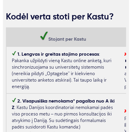
Kodėl verta stoti per Kastu?
Stojant per Kastu
1. Lengvas ir greitas stojimo procesas
:
R
►
Pakanka užpildyti vieną Kastu online anketą, kuri
►
sinchronizuojama su universitetų sistemomis
(nereikia pildyti „Optagelse“ ir kiekvieno
ank
universiteto anketos atskirai). Tai taupo laiką ir
Vis
energiją.
par
2. Visapusiška nemokama* pagalba nuo A iki
Z
: Kastu Danijos koordinatoriai nemokamai padės
viso proceso metu – nuo pirmos konsultacijos iki
pat
atvykimo į Daniją. Su sudėtingais formalumais
gal
padės susidoroti Kastu komanda:)
vis