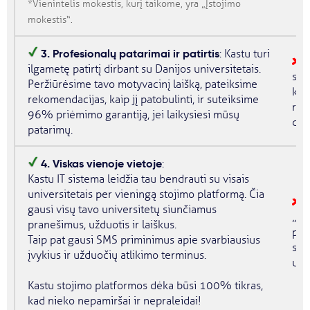
*Vienintelis mokestis, kurį taikome, yra „
Įstojimo
mokestis
“.
3. Profesionalų patarimai ir patirtis
: Kastu turi
ilgametę patirtį dirbant su Danijos universitetais.
sav
Peržiūrėsime tavo motyvacinį laišką, pateiksime
kas
rekomendacijas, kaip jį patobulinti, ir suteiksime
riz
96% priėmimo garantiją, jei laikysiesi mūsų
dėl
patarimų.
4. Viskas vienoje vietoje
:
Kastu IT sistema leidžia tau bendrauti su visais
universitetais per vieningą stojimo platformą. Čia
G
gausi visų tavo universitetų siunčiamus
„Op
pranešimus, užduotis ir laiškus.
pas
Taip pat gausi SMS priminimus apie svarbiausius
sun
įvykius ir užduočių atlikimo terminus.
univ
Kastu stojimo platformos dėka būsi 100% tikras,
kad nieko nepamiršai ir nepraleidai!