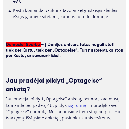
49 €
.
Kastu komanda patikrins tavo anketą, ištaisys klaidas ir
išsiųs ją universitetams, kuriuos nurodei formoje.
Dėmesio! Svarbu
– į Danijos universitetus negali stoti
tiek per Kastu, tiek per „Optagelse“. Turi nuspręsti, ar stoji
per Kastu, ar savarankiškai.
Jau pradėjai pildyti „Optagelse“
anketą?
Jau pradėjai pildyti „Optagelse“ anketą, bet nori, kad mūsų
komanda tau padėtų? Užpildyk
šią formą
ir nurodyk savo
"Optagelse" nuorodą. Mes perimsime tavo stojimo proceso
tvarkymą, išsiųsime anketą į pasirinktus universitetus.