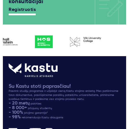
konsultacijai
Registruotis
Su Kastu stoti paprasčiau!
Pasirink studijų programas ir užpildyk vieną Kastu stojimo anketą. Mes patikrinsime
tavo dokumentus, pasirūpinsime paraiškų pateikimu universitetams, priminsime
svarbius terminus ir padėsime viso stojimo proceso metu.
- 20 metų
patirties
- 8 000+
įstojusių studentų
- 100%
įstojimo garantija*
- 98%
rekomenduoja Kastu draugams