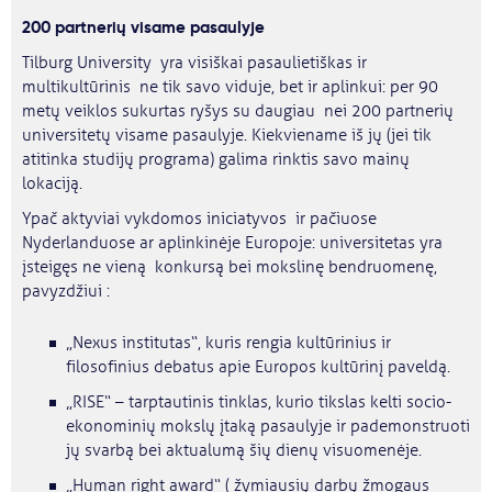
200 partnerių visame pasaulyje
Tilburg University yra visiškai pasaulietiškas ir
multikultūrinis ne tik savo viduje, bet ir aplinkui: per 90
metų veiklos sukurtas ryšys su daugiau nei 200 partnerių
universitetų visame pasaulyje. Kiekviename iš jų (jei tik
atitinka studijų programa) galima rinktis savo mainų
lokaciją.
Ypač aktyviai vykdomos iniciatyvos ir pačiuose
Nyderlanduose ar aplinkinėje Europoje: universitetas yra
įsteigęs ne vieną konkursą bei mokslinę bendruomenę,
pavyzdžiui :
„Nexus institutas“, kuris rengia kultūrinius ir
filosofinius debatus apie Europos kultūrinį paveldą.
„RISE“ – tarptautinis tinklas, kurio tikslas kelti socio-
ekonominių mokslų įtaką pasaulyje ir pademonstruoti
jų svarbą bei aktualumą šių dienų visuomenėje.
„Human right award“ ( žymiausių darbų žmogaus