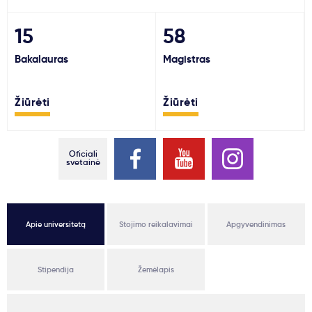
Svarbu
15
58
Bakalauras
Magistras
Paslaugos
Žiūrėti
Žiūrėti
Kodėl Kastu?
Naujienos
Oficiali
svetainė
Apie universitetą
Stojimo reikalavimai
Apgyvendinimas
Stipendija
Žemėlapis