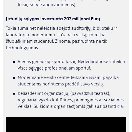
teisių srityje apdovanojimas) .
Į studijų sąlygas investuota 207 milijonai Eurų
Tokia suma net neleidžia abejoti auditorijų, bibliotekų ir
laboratorijų modernumu – čia rasi viską, ko reikia
šiuolaikiniam studentui. Žinoma, pasirūpinta ne tik
technologijomis:
Vienas geriausių sporto bazių Nyderlanduose suteikia
visas sąlygas profesionaliam sportui.
Moderniame verslo centre teikiama išsami pagalba
studentams norintiems pradėti savo verslą.
Keliasdešimt organizacijų, (pavyzdžiui teatras),
reguliariai vykdo kultūrines, pramogines ar socialines
veiklas. Su šiomis organizacijomis gali susipažinti
čia.