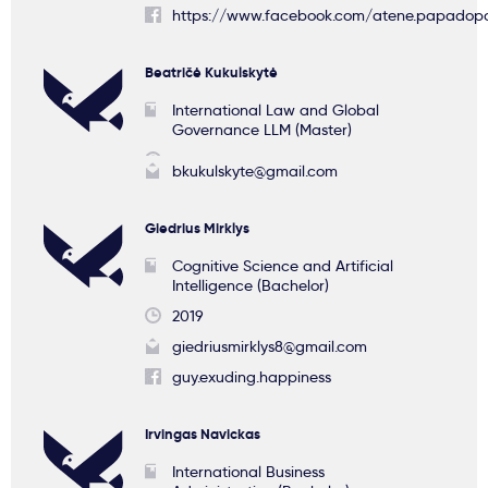
https://www.facebook.com/atene.papadopo
Beatričė Kukulskytė
International Law and Global
Governance LLM (Master)
bkukulskyte@gmail.com
Giedrius Mirklys
Cognitive Science and Artificial
Intelligence (Bachelor)
2019
giedriusmirklys8@gmail.com
guy.exuding.happiness
Irvingas Navickas
International Business