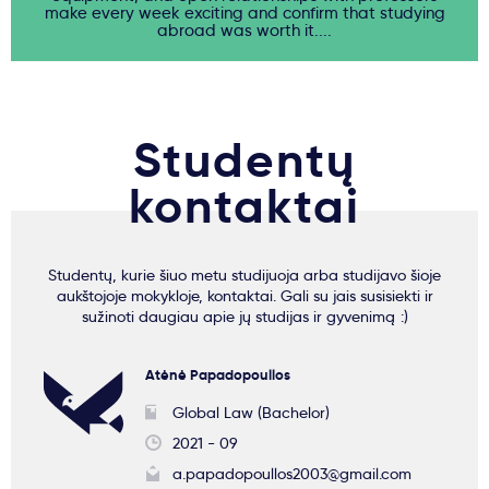
make every week exciting and confirm that studying
abroad was worth it....
Studentų
kontaktai
Studentų, kurie šiuo metu studijuoja arba studijavo šioje
aukštojoje mokykloje, kontaktai. Gali su jais susisiekti ir
sužinoti daugiau apie jų studijas ir gyvenimą :)
Atėnė Papadopoullos
Global Law (Bachelor)
2021 - 09
a.papadopoullos2003@gmail.com