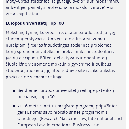
motyvuotas studentas. Taigi, jeigu svajoji būti mokslininku
ar bent jau pamatyti profesionalią mokslo „virtuvę“ – ši
vieta kaip tik tau.
Europos universitetų Top 100
Mokslinių tyrimų kokybė ir rezultatai parodo studijų lygį ir
studentų motyvaciją. Universitete atliekami tyrimai
nureipiami į realias ir sudėtingas socialines problemas,
kurių sprendimui sutelkiami mokslininkai ir studentai iš
įvairių disciplinų. Būtent dėl aktyvaus ir orientuoto į
šiuolaikinę visuomenę mokslinio gyvenimo ir puikaus
studentų įtraukimo į jį, Tilburg University išlaiko aukštas
pozicijas ne viename reitinge:
Bendrame Europos universitetų reitinge patenka į
puikiausių Top 100;
2016 metais, net 12 magistro programų pripažintos
geriausiomis savo mokslo srities programomis
Olandijoje (Research Master in Law, International and
European Law, International Business Law,