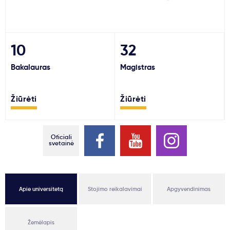
Svarbu
Paslaugos
10
32
Bakalauras
Magistras
Kodėl Kastu?
Žiūrėti
Žiūrėti
Naujienos
Oficiali
svetainė
Apie universitetą
Stojimo reikalavimai
Apgyvendinimas
Žemėlapis