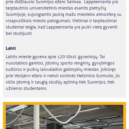
prie didžiausio Suomijos ežero Saimaa. Lappeenranta yra
tarptautinis universitetinis miestas esantis pietryčių
Suomijoje, sujungiantis jaukią mažo miestelio atmosferą su
visapusiškais miesto patogumais. Vietiniai ir tarptautiniai
studentai teigia, kad Lappeenranta yra puiki vieta gyventi
bei studijuoti.
Lahti
Lahtis mieste gyvena apie 120 tūkst. gyventojų. Tai
nuostabios gamtos, įdomių sporto renginių, gyvybingos
kultūros ir puikių laisvalaikio galimybių miestas. Įsikūręs
prie Vesijärvi ežero ir netoli sostinės Helsinkio šurmulio, jis
siūlo įdomią ir saugią studijų aplinką tiek Suomijos, tiek
užsienio studentams.