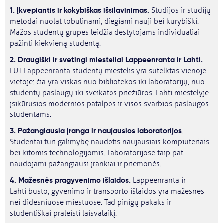
1. Įkvepiantis ir kokybiškas išsilavinimas.
Studijos ir studijų
metodai nuolat tobulinami, diegiami nauji bei kūrybiški.
Mažos studentų grupės leidžia dėstytojams individualiai
pažinti kiekvieną studentą.
2. Draugiški ir svetingi miesteliai Lappeenranta ir Lahti.
LUT Lappeenranta studentų miestelis yra sutelktas vienoje
vietoje: čia yra viskas nuo bibliotekos iki laboratorijų, nuo
studentų paslaugų iki sveikatos priežiūros. Lahti miestelyje
įsikūrusios modernios patalpos ir visos svarbios paslaugos
studentams.
3. Pažangiausia įranga ir naujausios laboratorijos
.
Studentai turi galimybę naudotis naujausiais kompiuteriais
bei kitomis technologijomis. Laboratorijose taip pat
naudojami pažangiausi įrankiai ir priemonės.
4. Mažesnės pragyvenimo išlaidos.
Lappeenranta ir
Lahti būsto, gyvenimo ir transporto išlaidos yra mažesnės
nei didesniuose miestuose. Tad pinigų pakaks ir
studentiškai praleisti laisvalaikį.