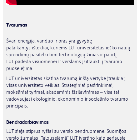
Tvarumas
Švari energija, vanduo ir oras yra gyvybę
palaikantys ištekliai, kuriems LUT universitetas ieško naujų
sprendimų pasitelkdami technologijų žinias ir patirtį.
LUT padeda visuomenei ir verslams įsitraukti į tvarumo
puoselėjimą.
LUT universitetas skatina tvarumą ir šią vertybę įtraukia į
visas universiteto veiklas. Strateginiai pasirinkimai,
moksliniai tyrimai, akademinis išsilavinimas – visa tai
vadovaujasi ekologinio, ekonominio ir socialinio tvarumo
principais.
Bendradarbiavimas
LUT sieja stiprūs ryšiai su verslo bendruomene. Suomijos
verslo žurnalas „Talouselämä“ LUT įvertino kaip geriausią