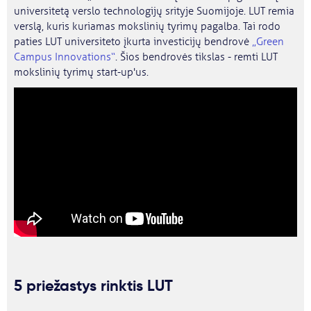
universitetą verslo technologijų srityje Suomijoje. LUT remia
verslą, kuris kuriamas mokslinių tyrimų pagalba. Tai rodo
paties LUT universiteto įkurta investicijų bendrovė
„Green
Campus Innovations“
. Šios bendrovės tikslas - remti LUT
mokslinių tyrimų start-up'us.
5 priežastys rinktis LUT