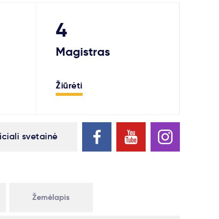
4
Magistras
Žiūrėti
iciali svetainė
Žemėlapis