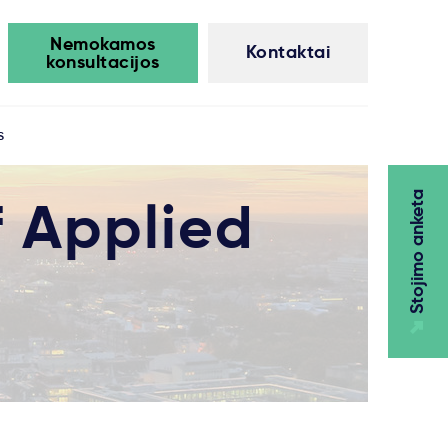
Nemokamos
Kontaktai
konsultacijos
s
f Applied
Stojimo anketa