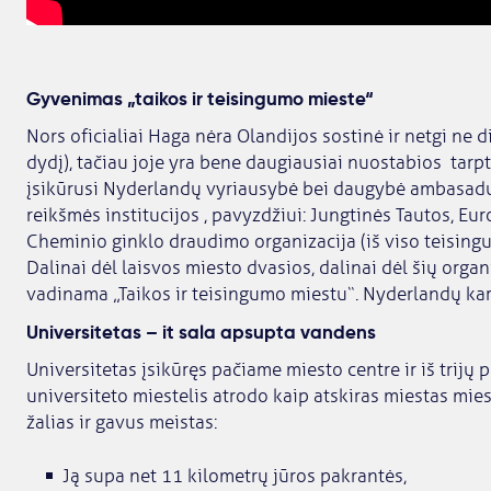
Gyvenimas „taikos ir teisingumo mieste“
Nors oficialiai Haga nėra Olandijos sostinė ir netgi ne d
dydį), tačiau joje yra bene daugiausiai nuostabios tarp
įsikūrusi Nyderlandų vyriausybė bei daugybė ambasadų,
reikšmės institucijos , pavyzdžiui: Jungtinės Tautos, Eu
Cheminio ginklo draudimo organizacija (iš viso teisingu
Dalinai dėl laisvos miesto dvasios, dalinai dėl šių org
vadinama „Taikos ir teisingumo miestu“. Nyderlandų kar
Universitetas – it sala apsupta vandens
Universitetas įsikūręs pačiame miesto centre ir iš trijų
universiteto miestelis atrodo kaip atskiras miestas miest
žalias ir gavus meistas:
Ją supa net 11 kilometrų jūros pakrantės,