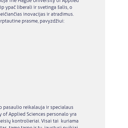
juoja The Hague University of Applied
ip ypač liberali ir svetinga šalis, o
eičiančias inovacijas ir atradimus.
arptautine prasme, pavyzdžiui:
 pasaulio reikalauja ir specialaus
y of Applied Sciences personalo yra
teisių kontrolieriai. Visai tai kuriama
s, tame tarpe ir tu, jaustųsi puikiai.