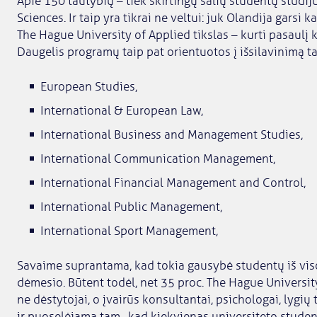
Apie 150 tautybių – tiek skirtingų šalių studentų studi
Sciences. Ir taip yra tikrai ne veltui: juk Olandija garsi ka
The Hague University of Applied tikslas – kurti pasaulį k
Daugelis programų taip pat orientuotos į išsilavinimą t
European Studies,
International & European Law,
International Business and Management Studies,
International Communication Management,
International Financial Management and Control,
International Public Management,
International Sport Management,
Savaime suprantama, kad tokia gausybė studentų iš viso
dėmesio. Būtent todėl, net 35 proc. The Hague Universit
ne dėstytojai, o įvairūs konsultantai, psichologai, lygių 
ir puoselėjama tam, kad kiekvienas universiteto studenta