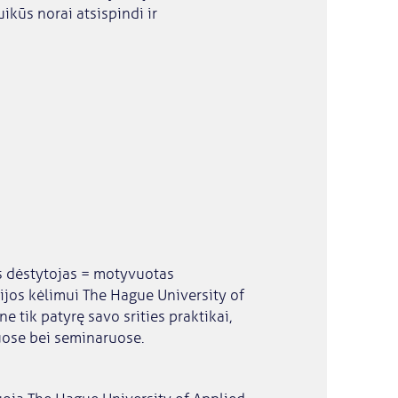
uikūs norai atsispindi ir
as dėstytojas = motyvuotas
cijos kėlimui The Hague University of
e tik patyrę savo srities praktikai,
suose bei seminaruose.