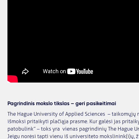
Pagrindinis mokslo tikslas – geri pasikeitimai
The Hague University of Applied Sciences – taikomųjų m
išmoksi pritaikyti plačiąja prasme. Kur galėsi jas pritai
patobulink” – toks yra vienas pagrindinių The Hague Un
Jeigu norėsi tapti vienu iš universiteto mokslinink(i)ų, ž