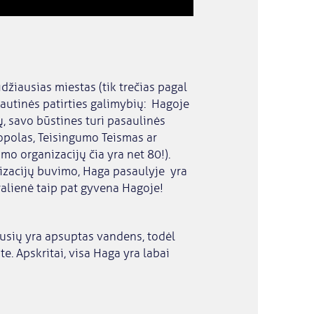
idžiausias miestas (tik trečias pagal
tautinės patirties galimybių: Hagoje
 savo būstines turi pasaulinės
ropolas, Teisingumo Teismas ar
mo organizacijų čia yra net 80!).
anizacijų buvimo, Haga pasaulyje yra
alienė taip pat gyvena Hagoje!
 pusių yra apsuptas vandens, todėl
e. Apskritai, visa Haga yra labai