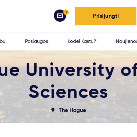
1
Prisijungti
rbu
Paslaugos
Kodėl Kastu?
Naujieno
e University o
Sciences
The Hague