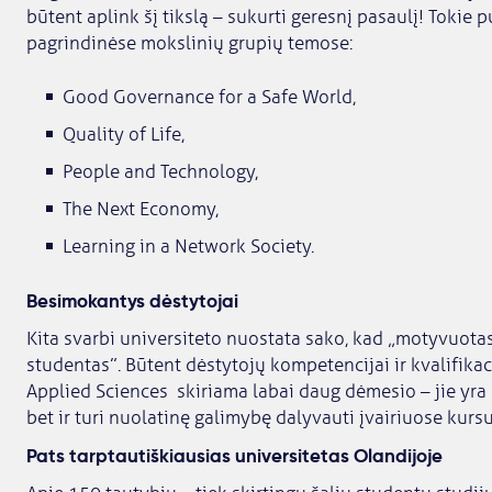
būtent aplink šį tikslą – sukurti geresnį pasaulį! Tokie p
pagrindinėse mokslinių grupių temose:
Good Governance for a Safe World,
Quality of Life,
People and Technology,
The Next Economy,
Learning in a Network Society.
Besimokantys dėstytojai
Kita svarbi universiteto nuostata sako, kad „motyvuot
studentas”. Būtent dėstytojų kompetencijai ir kvalifika
Applied Sciences skiriama labai daug dėmesio – jie yra n
bet ir turi nuolatinę galimybę dalyvauti įvairiuose kur
Pats tarptautiškiausias universitetas Olandijoje