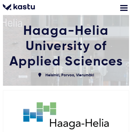
Haaga-Helia
Skambink
Nemokamos
Kontaktai
konsultacijos
University of
Prisijungti
Applied Sciences
1
Pranešimai
Helsinki, Porvoo, Vierumäki
Stojimo anketa
Kur studijuoti?
Kaip įstoti?