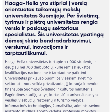
Haaga-Helia yra stipriai į verslą
orientuotas taikomųjų mokslų
universitetas Suomijoje. Per švietimą,
tyrimus ir plėtrą universitetas rengia
verslo ir paslaugų sektoriaus
specialistus. Šis universitetas ypatingą
dėmesį skiria bendradarbiavimui,
verslumui, inovacijoms ir
tarptautiškumui.
Haaga-Helia universitetas turi apie 11 000 studentų ir
daugiau nei 700 darbuotojų, kurie remiasi aukštos
kvalifikacijos nacionaline ir tarptautine patirtimi.
Universitetas priklauso Suomijos viešajam švietimo
sektoriui – nors veikia privatizuotai, jį kuruoja ir bendrai
finansuoja Suomijos Švietimo ir kultūros ministerija.
Pagrindinės studijų sritys, kurias siūlo universitetas yra
verslas, viešbučių, restoranų ir turizmo vadyba,
informacinės technologijos, žurnalistika, administravimo
asistento studijos, sporto vadyba, profesinių mokytojų