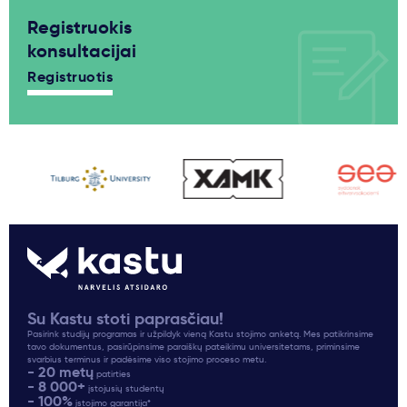
Registruokis
konsultacijai
Registruotis
Su Kastu stoti paprasčiau!
Pasirink studijų programas ir užpildyk vieną Kastu stojimo anketą. Mes patikrinsime
tavo dokumentus, pasirūpinsime paraiškų pateikimu universitetams, priminsime
svarbius terminus ir padėsime viso stojimo proceso metu.
- 20 metų
patirties
- 8 000+
įstojusių studentų
- 100%
įstojimo garantija*