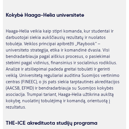
Kokybė Haaga-Helia universitete
Haaga-Helia veikia kaip stipri komanda, kur studentai ir
darbuotojai siekia aukščiausių rezultatų ir nuolatos
tobulėja. Veiklos principai apibrėžti „Playbook“ –
universiteto strategija, etika ir komandinė dvasia. Visi
bendradarbiauja pagal aiškius procesus, o pasiekimai
stebimi pagal vidinius, finansinius ir socialinius rodiklius.
Analizė ir atsiliepimai padeda greitai tobulėti ir gerinti
veiklą. Universitetą reguliariai auditina Suomijos vertinimo
centras (FINEEC), o jis pats siekia tarptautinės akreditacijos
(AACSB, EFMD) ir bendradarbiauja su Suomijos kokybės
asociacija. Trumpai tariant, Haaga-Helia užtikrina aukštą
kokybę, nuolatinį tobulėjimą ir komandą, orientuotą į
rezultatus.
THE-ICE akredituota studijų programa