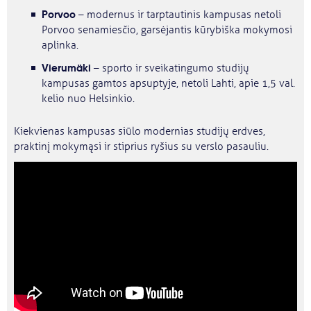
Porvoo
– modernus ir tarptautinis kampusas netoli
Porvoo senamiesčio, garsėjantis kūrybiška mokymosi
aplinka.
Vierumäki
– sporto ir sveikatingumo studijų
kampusas gamtos apsuptyje, netoli Lahti, apie 1,5 val.
kelio nuo Helsinkio.
Kiekvienas kampusas siūlo modernias studijų erdves,
praktinį mokymąsi ir stiprius ryšius su verslo pasauliu.