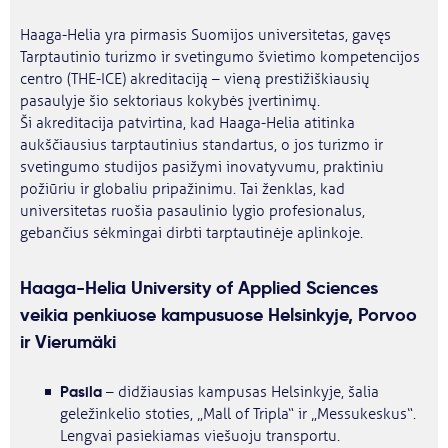
Haaga-Helia yra pirmasis Suomijos universitetas, gavęs
Tarptautinio turizmo ir svetingumo švietimo kompetencijos
centro (THE-ICE) akreditaciją – vieną prestižiškiausių
pasaulyje šio sektoriaus kokybės įvertinimų.
Ši akreditacija patvirtina, kad Haaga-Helia atitinka
aukščiausius tarptautinius standartus, o jos turizmo ir
svetingumo studijos pasižymi inovatyvumu, praktiniu
požiūriu ir globaliu pripažinimu. Tai ženklas, kad
universitetas ruošia pasaulinio lygio profesionalus,
gebančius sėkmingai dirbti tarptautinėje aplinkoje.
Haaga-Helia University of Applied Sciences
veikia
penkiuose kampusuose
Helsinkyje, Porvoo
ir Vierumäki
Pasila
– didžiausias kampusas Helsinkyje, šalia
geležinkelio stoties, „Mall of Tripla“ ir „Messukeskus“.
Lengvai pasiekiamas viešuoju transportu.