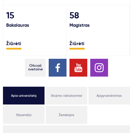
Svarbu
15
58
Bakalauras
Magistras
Paslaugos
Žiūrėti
Žiūrėti
Kodėl Kastu?
Naujienos
Oficiali
svetainė
Apie universitetą
Stojimo reikalavimai
Apgyvendinimas
Stipendija
Žemėlapis