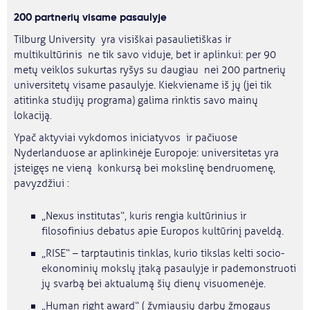
200 partnerių visame pasaulyje
Tilburg University yra visiškai pasaulietiškas ir
multikultūrinis ne tik savo viduje, bet ir aplinkui: per 90
metų veiklos sukurtas ryšys su daugiau nei 200 partnerių
universitetų visame pasaulyje. Kiekviename iš jų (jei tik
atitinka studijų programa) galima rinktis savo mainų
lokaciją.
Ypač aktyviai vykdomos iniciatyvos ir pačiuose
Nyderlanduose ar aplinkinėje Europoje: universitetas yra
įsteigęs ne vieną konkursą bei mokslinę bendruomenę,
pavyzdžiui :
„Nexus institutas“, kuris rengia kultūrinius ir
filosofinius debatus apie Europos kultūrinį paveldą.
„RISE“ – tarptautinis tinklas, kurio tikslas kelti socio-
ekonominių mokslų įtaką pasaulyje ir pademonstruoti
jų svarbą bei aktualumą šių dienų visuomenėje.
„Human right award“ ( žymiausių darbų žmogaus