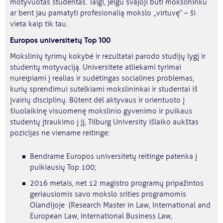
motyvuotas studentas. Taigi, jeigu svajoji būti mokslininku
ar bent jau pamatyti profesionalią mokslo „virtuvę“ – ši
vieta kaip tik tau.
Europos universitetų Top 100
Mokslinių tyrimų kokybė ir rezultatai parodo studijų lygį ir
studentų motyvaciją. Universitete atliekami tyrimai
nureipiami į realias ir sudėtingas socialines problemas,
kurių sprendimui sutelkiami mokslininkai ir studentai iš
įvairių disciplinų. Būtent dėl aktyvaus ir orientuoto į
šiuolaikinę visuomenę mokslinio gyvenimo ir puikaus
studentų įtraukimo į jį, Tilburg University išlaiko aukštas
pozicijas ne viename reitinge:
Bendrame Europos universitetų reitinge patenka į
puikiausių Top 100;
2016 metais, net 12 magistro programų pripažintos
geriausiomis savo mokslo srities programomis
Olandijoje (Research Master in Law, International and
European Law, International Business Law,