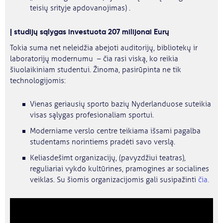
teisių srityje apdovanojimas) .
Į studijų sąlygas investuota 207 milijonai Eurų
Tokia suma net neleidžia abejoti auditorijų, bibliotekų ir
laboratorijų modernumu – čia rasi viską, ko reikia
šiuolaikiniam studentui. Žinoma, pasirūpinta ne tik
technologijomis:
Vienas geriausių sporto bazių Nyderlanduose suteikia
visas sąlygas profesionaliam sportui.
Moderniame verslo centre teikiama išsami pagalba
studentams norintiems pradėti savo verslą.
Keliasdešimt organizacijų, (pavyzdžiui teatras),
reguliariai vykdo kultūrines, pramogines ar socialines
veiklas. Su šiomis organizacijomis gali susipažinti
čia.