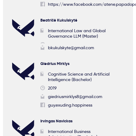
https://www.facebook.com/atene.papadopo
Beatričė Kukulskytė
International Law and Global
Governance LLM (Master)
bkukulskyte@gmail.com
Giedrius Mirklys
Cognitive Science and Artificial
Intelligence (Bachelor)
2019
giedriusmirklys8@gmail.com
guy.exuding.happiness
Irvingas Navickas
International Business