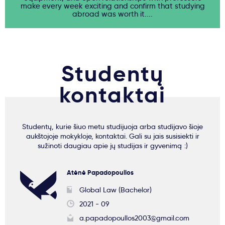
make every week exciting and confirm that studying
abroad was worth it....
Studentų
kontaktai
Studentų, kurie šiuo metu studijuoja arba studijavo šioje
aukštojoje mokykloje, kontaktai. Gali su jais susisiekti ir
sužinoti daugiau apie jų studijas ir gyvenimą :)
Atėnė Papadopoullos
Global Law (Bachelor)
2021 - 09
a.papadopoullos2003@gmail.com