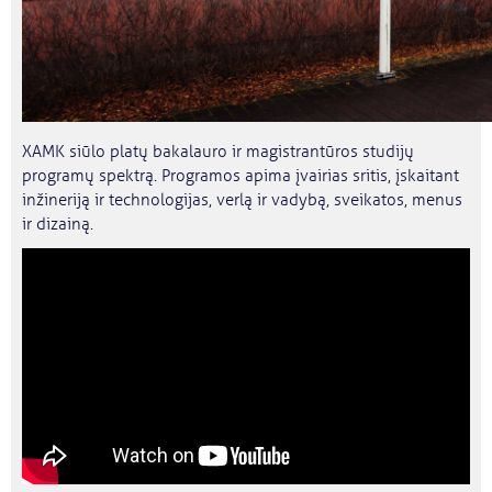
XAMK siūlo platų bakalauro ir magistrantūros studijų
programų spektrą. Programos apima įvairias sritis, įskaitant
inžineriją ir technologijas, verlą ir vadybą, sveikatos, menus
ir dizainą.