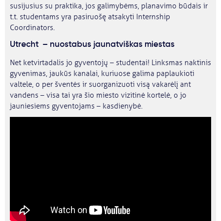
susijusius su praktika, jos galimybėms, planavimo būdais ir
t.t. studentams yra pasiruošę atsakyti Internship
Coordinators.
Utrecht – nuostabus jaunatviškas miestas
Net ketvirtadalis jo gyventojų – studentai! Linksmas naktinis
gyvenimas, jaukūs kanalai, kuriuose galima paplaukioti
valtele, o per šventės ir suorganizuoti visą vakarėlį ant
vandens – visa tai yra šio miesto vizitinė kortelė, o jo
jauniesiems gyventojams – kasdienybė.