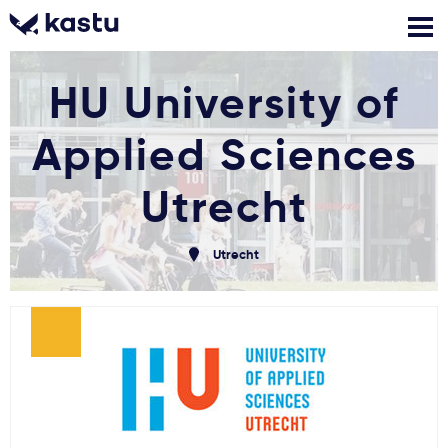
HU University of
Skambink
Nemokamos
Kontaktai
konsultacijos
Applied Sciences
Prisijungti
Utrecht
1
Pranešimai
Utrecht
Stojimo anketa
Kur studijuoti?
Kaip įstoti?