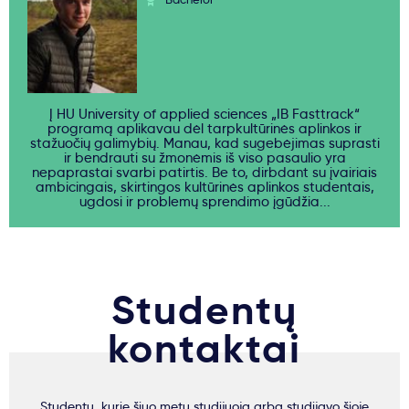
Į HU University of applied sciences „IB Fasttrack“
programą aplikavau dėl tarpkultūrinės aplinkos ir
stažuočių galimybių. Manau, kad sugebėjimas suprasti
ir bendrauti su žmonėmis iš viso pasaulio yra
nepaprastai svarbi patirtis. Be to, dirbdant su įvairiais
ambicingais, skirtingos kultūrinės aplinkos studentais,
ugdosi ir problemų sprendimo įgūdžia...
Studentų
kontaktai
Studentų, kurie šiuo metu studijuoja arba studijavo šioje