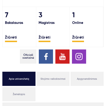
Svarbu
7
3
1
Paslaugos
Bakalauras
Magistras
Online
Kodėl Kastu?
Žiūrėti
Žiūrėti
Žiūrėti
Naujienos
Oficiali
svetainė
Apie universitetą
Stojimo reikalavimai
Apgyvendinimas
Žemėlapis