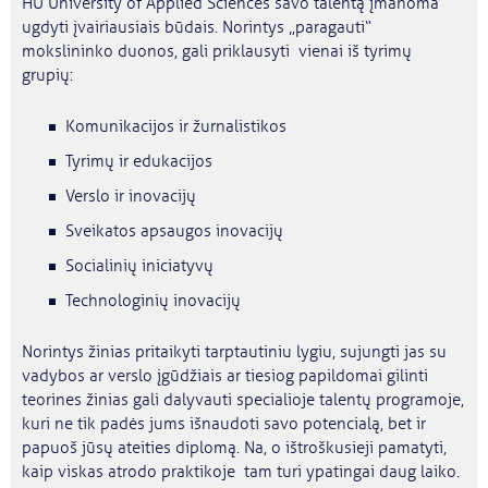
HU University of Applied Sciences savo talentą įmanoma
ugdyti įvairiausiais būdais. Norintys „paragauti“
mokslininko duonos, gali priklausyti vienai iš tyrimų
grupių:
Komunikacijos ir žurnalistikos
Tyrimų ir edukacijos
Verslo ir inovacijų
Sveikatos apsaugos inovacijų
Socialinių iniciatyvų
Technologinių inovacijų
Norintys žinias pritaikyti tarptautiniu lygiu, sujungti jas su
vadybos ar verslo įgūdžiais ar tiesiog papildomai gilinti
teorines žinias gali dalyvauti specialioje talentų programoje,
kuri ne tik padės jums išnaudoti savo potencialą, bet ir
papuoš jūsų ateities diplomą. Na, o ištroškusieji pamatyti,
kaip viskas atrodo praktikoje tam turi ypatingai daug laiko.