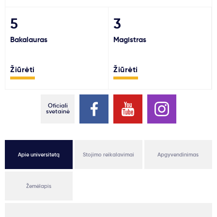
Svarbu
5
3
Bakalauras
Magistras
Paslaugos
Žiūrėti
Žiūrėti
Kodėl Kastu?
Naujienos
Oficiali
svetainė
Apie universitetą
Stojimo reikalavimai
Apgyvendinimas
Žemėlapis