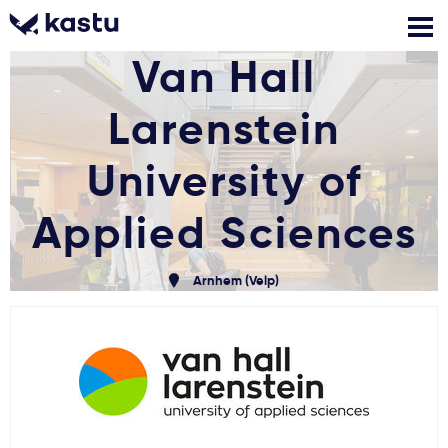
Van Hall
Larenstein
Skambink
Nemokamos
Kontaktai
konsultacijos
Prisijungti
University of
Applied Sciences
1
Pranešimai
Arnhem (Velp)
Stojimo anketa
Kur studijuoti?
Kaip įstoti?