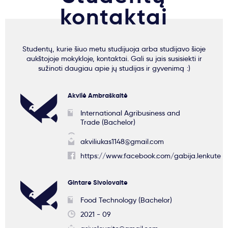
kontaktai
Studentų, kurie šiuo metu studijuoja arba studijavo šioje
aukštojoje mokykloje, kontaktai. Gali su jais susisiekti ir
sužinoti daugiau apie jų studijas ir gyvenimą :)
Akvilė Ambraškaitė
International Agribusiness and
Trade (Bachelor)
akviliukas1148@gmail.com
https://www.facebook.com/gabija.lenkute
Gintare Sivolovaite
Food Technology (Bachelor)
2021 - 09