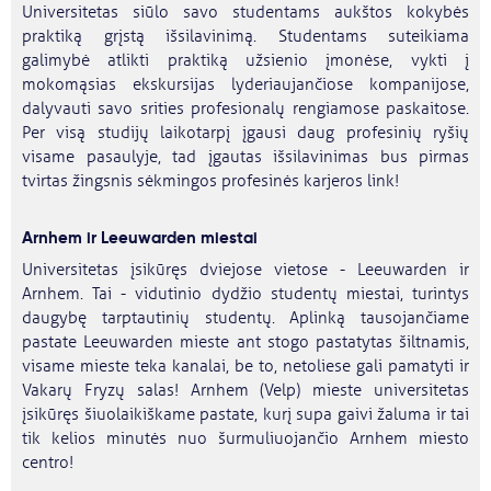
Universitetas siūlo savo studentams aukštos kokybės
praktiką grįstą išsilavinimą. Studentams suteikiama
galimybė atlikti praktiką užsienio įmonėse, vykti į
mokomąsias ekskursijas lyderiaujančiose kompanijose,
dalyvauti savo srities profesionalų rengiamose paskaitose.
Per visą studijų laikotarpį įgausi daug profesinių ryšių
visame pasaulyje, tad įgautas išsilavinimas bus pirmas
tvirtas žingsnis sėkmingos profesinės karjeros link!
Arnhem ir Leeuwarden miestai
Universitetas įsikūręs dviejose vietose - Leeuwarden ir
Arnhem. Tai - vidutinio dydžio studentų miestai, turintys
daugybę tarptautinių studentų. Aplinką tausojančiame
pastate Leeuwarden mieste ant stogo pastatytas šiltnamis,
visame mieste teka kanalai, be to, netoliese gali pamatyti ir
Vakarų Fryzų salas! Arnhem (Velp) mieste universitetas
įsikūręs šiuolaikiškame pastate, kurį supa gaivi žaluma ir tai
tik kelios minutės nuo šurmuliuojančio Arnhem miesto
centro!