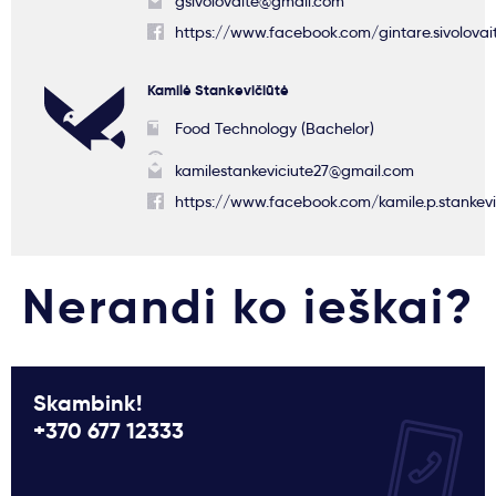
gsivolovaite@gmail.com
https://www.facebook.com/gintare.sivolovai
Kamilė Stankevičiūtė
Food Technology (Bachelor)
kamilestankeviciute27@gmail.com
https://www.facebook.com/kamile.p.stankevi
Nerandi ko ieškai?
Skambink!
+370 677 12333