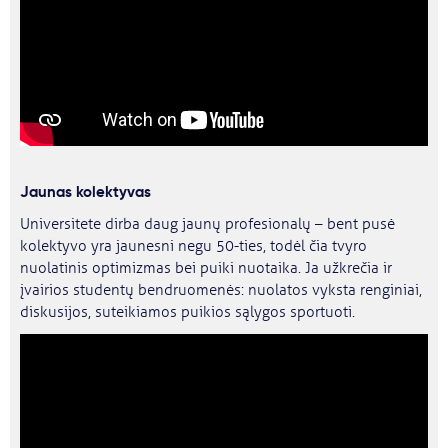
Jaunas kolektyvas
Universitete dirba daug jaunų profesionalų – bent pusė
kolektyvo yra jaunesni negu 50-ties, todėl čia tvyro
nuolatinis optimizmas bei puiki nuotaika. Ja užkrečia ir
įvairios studentų bendruomenės: nuolatos vyksta renginiai,
diskusijos, suteikiamos puikios sąlygos sportuoti.