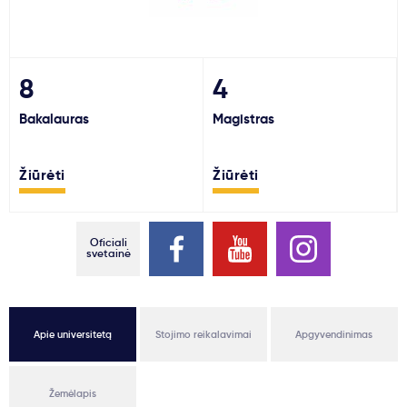
Svarbu
Paslaugos
8
4
Bakalauras
Magistras
Kodėl Kastu?
Žiūrėti
Žiūrėti
Naujienos
Oficiali
svetainė
Apie universitetą
Stojimo reikalavimai
Apgyvendinimas
Žemėlapis