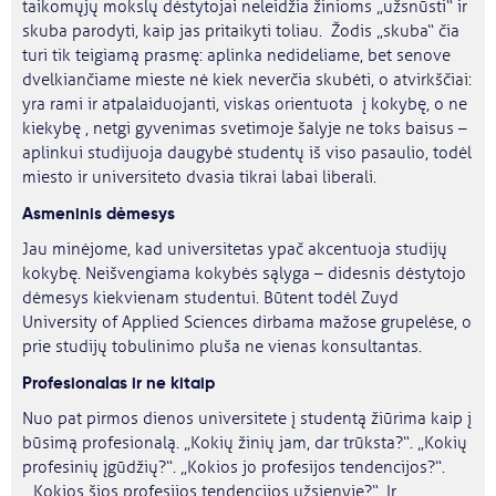
taikomųjų mokslų dėstytojai neleidžia žinioms „užsnūsti“ ir
skuba parodyti, kaip jas pritaikyti toliau. Žodis „skuba“ čia
turi tik teigiamą prasmę: aplinka nedideliame, bet senove
dvelkiančiame mieste nė kiek neverčia skubėti, o atvirkščiai:
yra rami ir atpalaiduojanti, viskas orientuota į kokybę, o ne
kiekybę , netgi gyvenimas svetimoje šalyje ne toks baisus –
aplinkui studijuoja daugybė studentų iš viso pasaulio, todėl
miesto ir universiteto dvasia tikrai labai liberali.
Asmeninis dėmesys
Jau minėjome, kad universitetas ypač akcentuoja studijų
kokybę. Neišvengiama kokybės sąlyga – didesnis dėstytojo
dėmesys kiekvienam studentui. Būtent todėl Zuyd
University of Applied Sciences dirbama mažose grupelėse, o
prie studijų tobulinimo pluša ne vienas konsultantas.
Profesionalas ir ne kitaip
Nuo pat pirmos dienos universitete į studentą žiūrima kaip į
būsimą profesionalą. „Kokių žinių jam, dar trūksta?“. „Kokių
profesinių įgūdžių?“. „Kokios jo profesijos tendencijos?“.
„Kokios šios profesijos tendencijos užsienyje?“. Ir