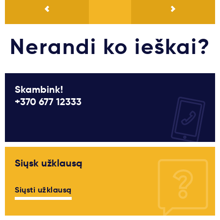
Nerandi ko ieškai?
Skambink!
+370 677 12333
Siųsk užklausą
Siųsti užklausą