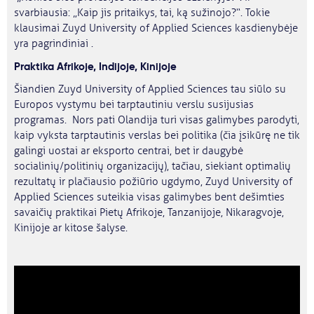
svarbiausia: „Kaip jis pritaikys, tai, ką sužinojo?“. Tokie
klausimai Zuyd University of Applied Sciences kasdienybėje
yra pagrindiniai .
Praktika Afrikoje, Indijoje, Kinijoje
Šiandien Zuyd University of Applied Sciences tau siūlo su
Europos vystymu bei tarptautiniu verslu susijusias
programas. Nors pati Olandija turi visas galimybes parodyti,
kaip vyksta tarptautinis verslas bei politika (čia įsikūrę ne tik
galingi uostai ar eksporto centrai, bet ir daugybė
socialinių/politinių organizacijų), tačiau, siekiant optimalių
rezultatų ir plačiausio požiūrio ugdymo, Zuyd University of
Applied Sciences suteikia visas galimybes bent dešimties
savaičių praktikai Pietų Afrikoje, Tanzanijoje, Nikaragvoje,
Kinijoje ar kitose šalyse.