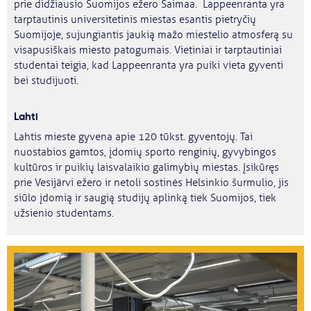
prie didžiausio Suomijos ežero Saimaa. Lappeenranta yra
tarptautinis universitetinis miestas esantis pietryčių
Suomijoje, sujungiantis jaukią mažo miestelio atmosferą su
visapusiškais miesto patogumais. Vietiniai ir tarptautiniai
studentai teigia, kad Lappeenranta yra puiki vieta gyventi
bei studijuoti.
Lahti
Lahtis mieste gyvena apie 120 tūkst. gyventojų. Tai
nuostabios gamtos, įdomių sporto renginių, gyvybingos
kultūros ir puikių laisvalaikio galimybių miestas. Įsikūręs
prie Vesijärvi ežero ir netoli sostinės Helsinkio šurmulio, jis
siūlo įdomią ir saugią studijų aplinką tiek Suomijos, tiek
užsienio studentams.