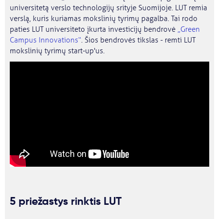
universitetą verslo technologijų srityje Suomijoje. LUT remia
verslą, kuris kuriamas mokslinių tyrimų pagalba. Tai rodo
paties LUT universiteto įkurta investicijų bendrovė
„Green
Campus Innovations“
. Šios bendrovės tikslas - remti LUT
mokslinių tyrimų start-up'us.
5 priežastys rinktis LUT