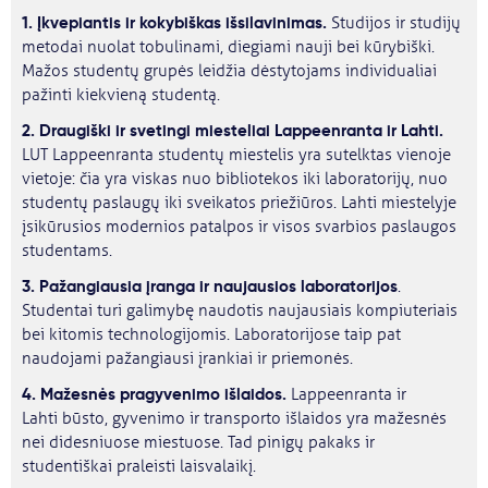
1. Įkvepiantis ir kokybiškas išsilavinimas.
Studijos ir studijų
metodai nuolat tobulinami, diegiami nauji bei kūrybiški.
Mažos studentų grupės leidžia dėstytojams individualiai
pažinti kiekvieną studentą.
2. Draugiški ir svetingi miesteliai Lappeenranta ir Lahti.
LUT Lappeenranta studentų miestelis yra sutelktas vienoje
vietoje: čia yra viskas nuo bibliotekos iki laboratorijų, nuo
studentų paslaugų iki sveikatos priežiūros. Lahti miestelyje
įsikūrusios modernios patalpos ir visos svarbios paslaugos
studentams.
3. Pažangiausia įranga ir naujausios laboratorijos
.
Studentai turi galimybę naudotis naujausiais kompiuteriais
bei kitomis technologijomis. Laboratorijose taip pat
naudojami pažangiausi įrankiai ir priemonės.
4. Mažesnės pragyvenimo išlaidos.
Lappeenranta ir
Lahti būsto, gyvenimo ir transporto išlaidos yra mažesnės
nei didesniuose miestuose. Tad pinigų pakaks ir
studentiškai praleisti laisvalaikį.