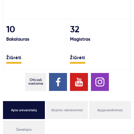
Svarbu
Paslaugos
10
32
Bakalauras
Magistras
Kodėl Kastu?
Žiūrėti
Žiūrėti
Naujienos
Oficiali
svetainė
Apie universitetą
Stojimo reikalavimai
Apgyvendinimas
Žemėlapis