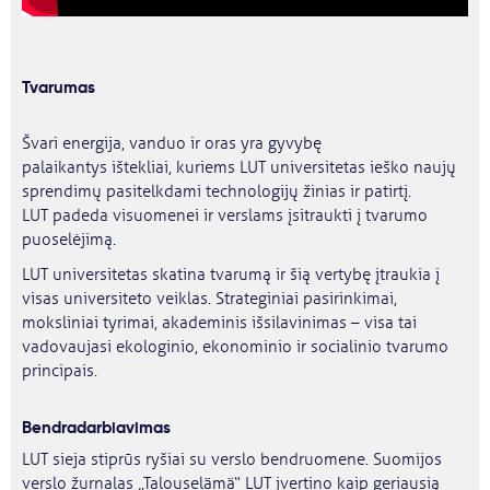
Tvarumas
Švari energija, vanduo ir oras yra gyvybę
palaikantys ištekliai, kuriems LUT universitetas ieško naujų
sprendimų pasitelkdami technologijų žinias ir patirtį.
LUT padeda visuomenei ir verslams įsitraukti į tvarumo
puoselėjimą.
LUT universitetas skatina tvarumą ir šią vertybę įtraukia į
visas universiteto veiklas. Strateginiai pasirinkimai,
moksliniai tyrimai, akademinis išsilavinimas – visa tai
vadovaujasi ekologinio, ekonominio ir socialinio tvarumo
principais.
Bendradarbiavimas
LUT sieja stiprūs ryšiai su verslo bendruomene. Suomijos
verslo žurnalas „Talouselämä“ LUT įvertino kaip geriausią