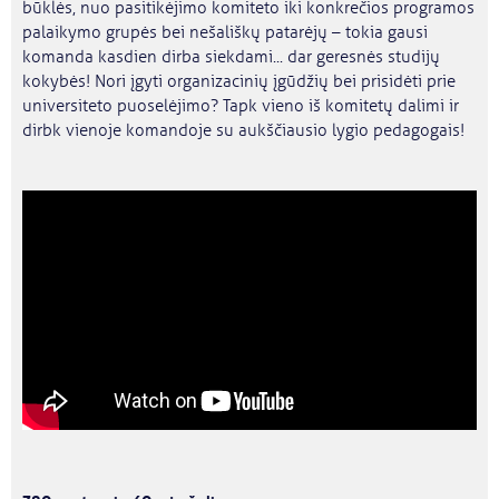
būklės, nuo pasitikėjimo komiteto iki konkrečios programos
palaikymo grupės bei nešališkų patarėjų – tokia gausi
komanda kasdien dirba siekdami... dar geresnės studijų
kokybės! Nori įgyti organizacinių įgūdžių bei prisidėti prie
universiteto puoselėjimo? Tapk vieno iš komitetų dalimi ir
dirbk vienoje komandoje su aukščiausio lygio pedagogais!