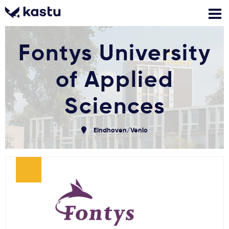
Fontys University
Skambink
Nemokamos
Kontaktai
konsultacijos
of Applied
Prisijungti
Sciences
1
Pranešimai
Eindhoven/Venlo
Stojimo anketa
Kur studijuoti?
Kaip įstoti?