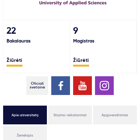
Svarbu
Paslaugos
22
9
Bakalauras
Magistras
Kodėl Kastu?
Žiūrėti
Žiūrėti
Naujienos
Oficiali
svetainė
Apie universitetą
Stojimo reikalavimai
Apgyvendinimas
Žemėlapis