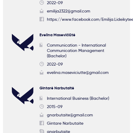
2022-09
emilija2322@gmail.com
https://www.facebook.com/Emilija.Lideikyte
Evelina Masevičiūtė
Communication - International
Communication Management
(Bachelor)
2022-09
evelina.maseviciutte@gmail.com
Gintarė Narbutaitė
International Business (Bachelor)
2015-09
gnarbutaite@gmail.com
Gintare Narbutaite
gnarbutaite