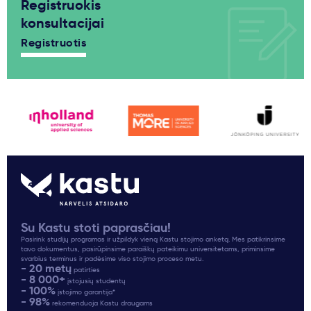
Registruokis
konsultacijai
Registruotis
Su Kastu stoti paprasčiau!
Pasirink studijų programas ir užpildyk vieną Kastu stojimo anketą. Mes patikrinsime
tavo dokumentus, pasirūpinsime paraiškų pateikimu universitetams, priminsime
svarbius terminus ir padėsime viso stojimo proceso metu.
- 20 metų
patirties
- 8 000+
įstojusių studentų
- 100%
įstojimo garantija*
- 98%
rekomenduoja Kastu draugams