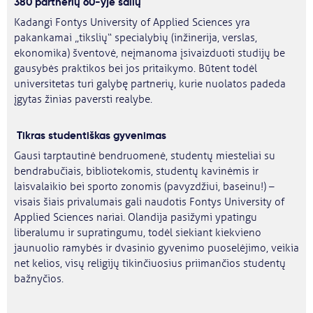
380 partnerių 60-yje šalių
Kadangi Fontys University of Applied Sciences yra
pakankamai „tikslių“ specialybių (inžinerija, verslas,
ekonomika) šventovė, neįmanoma įsivaizduoti studijų be
gausybės praktikos bei jos pritaikymo. Būtent todėl
universitetas turi galybę partnerių, kurie nuolatos padeda
įgytas žinias paversti realybe.
Tikras studentiškas gyvenimas
Gausi tarptautinė bendruomenė, studentų miesteliai su
bendrabučiais, bibliotekomis, studentų kavinėmis ir
laisvalaikio bei sporto zonomis (pavyzdžiui, baseinu!) –
visais šiais privalumais gali naudotis Fontys University of
Applied Sciences nariai. Olandija pasižymi ypatingu
liberalumu ir supratingumu, todėl siekiant kiekvieno
jaunuolio ramybės ir dvasinio gyvenimo puoselėjimo, veikia
net kelios, visų religijų tikinčiuosius priimančios studentų
bažnyčios.