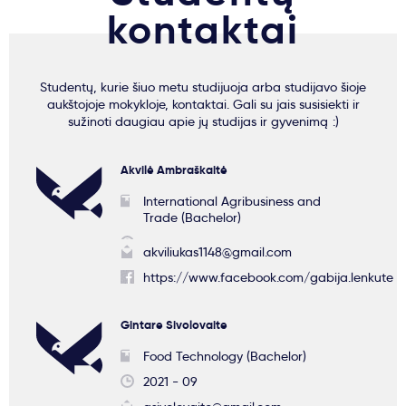
kontaktai
Studentų, kurie šiuo metu studijuoja arba studijavo šioje
aukštojoje mokykloje, kontaktai. Gali su jais susisiekti ir
sužinoti daugiau apie jų studijas ir gyvenimą :)
Akvilė Ambraškaitė
International Agribusiness and
Trade (Bachelor)
akviliukas1148@gmail.com
https://www.facebook.com/gabija.lenkute
Gintare Sivolovaite
Food Technology (Bachelor)
2021 - 09