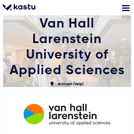
Van Hall
Larenstein
Skambink
Nemokamos
Kontaktai
konsultacijos
Prisijungti
University of
Applied Sciences
1
Pranešimai
Arnhem (Velp)
Stojimo anketa
Kur studijuoti?
Kaip įstoti?