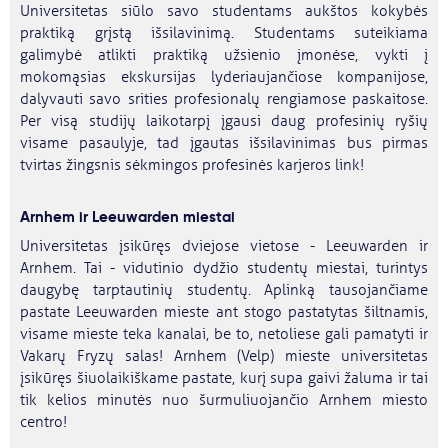
Universitetas siūlo savo studentams aukštos kokybės
praktiką grįstą išsilavinimą. Studentams suteikiama
galimybė atlikti praktiką užsienio įmonėse, vykti į
mokomąsias ekskursijas lyderiaujančiose kompanijose,
dalyvauti savo srities profesionalų rengiamose paskaitose.
Per visą studijų laikotarpį įgausi daug profesinių ryšių
visame pasaulyje, tad įgautas išsilavinimas bus pirmas
tvirtas žingsnis sėkmingos profesinės karjeros link!
Arnhem ir Leeuwarden miestai
Universitetas įsikūręs dviejose vietose - Leeuwarden ir
Arnhem. Tai - vidutinio dydžio studentų miestai, turintys
daugybę tarptautinių studentų. Aplinką tausojančiame
pastate Leeuwarden mieste ant stogo pastatytas šiltnamis,
visame mieste teka kanalai, be to, netoliese gali pamatyti ir
Vakarų Fryzų salas! Arnhem (Velp) mieste universitetas
įsikūręs šiuolaikiškame pastate, kurį supa gaivi žaluma ir tai
tik kelios minutės nuo šurmuliuojančio Arnhem miesto
centro!