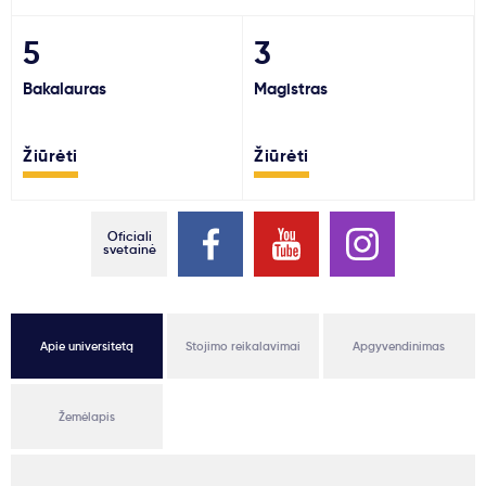
Svarbu
5
3
Bakalauras
Magistras
Paslaugos
Žiūrėti
Žiūrėti
Kodėl Kastu?
Naujienos
Oficiali
svetainė
Apie universitetą
Stojimo reikalavimai
Apgyvendinimas
Žemėlapis