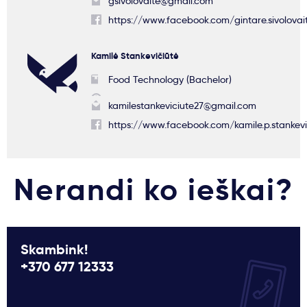
gsivolovaite@gmail.com
https://www.facebook.com/gintare.sivolovai
Kamilė Stankevičiūtė
Food Technology (Bachelor)
kamilestankeviciute27@gmail.com
https://www.facebook.com/kamile.p.stankevi
Nerandi ko ieškai?
Skambink!
+370 677 12333