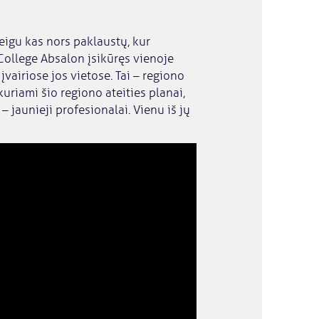
jeigu kas nors paklaustų, kur
y College Absalon įsikūręs vienoje
 įvairiose jos vietose. Tai – regiono
kuriami šio regiono ateities planai,
– jaunieji profesionalai. Vienu iš jų