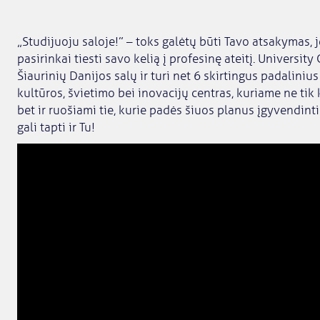
„Studijuoju saloje!” – toks galėtų būti Tavo atsakymas, 
pasirinkai tiesti savo kelią į profesinę ateitį. Universit
Šiaurinių Danijos salų ir turi net 6 skirtingus padalinius
kultūros, švietimo bei inovacijų centras, kuriame ne tik 
bet ir ruošiami tie, kurie padės šiuos planus įgyvendinti 
gali tapti ir Tu!