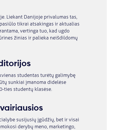
yje. Liekant Danijoje privalumas tas,
asiūlo tikrai atsakingas ir aktualias
prantama, vertinga tuo, kad ugdo
tūrines žinias ir palieka neišdildomų
itorijos
iekvienas studentas turėtų galimybę
 būtų sunkiai įmanoma didelėse
0-ties studentų klasėse.
vairiausios
ialybe susijusių įgūdžių, bet ir visai
i mokosi derybų meno, marketingo,