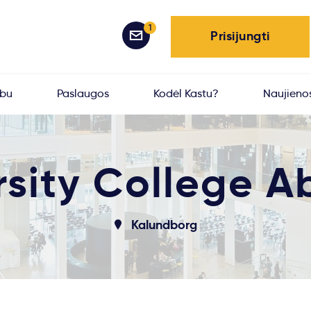
1
Prisijungti
rbu
Paslaugos
Kodėl Kastu?
Naujieno
rsity College A
Kalundborg