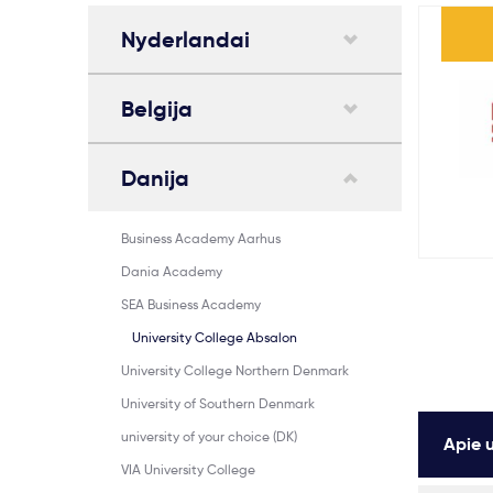
Nyderlandai
Belgija
Danija
Business Academy Aarhus
Dania Academy
SEA Business Academy
University College Absalon
University College Northern Denmark
University of Southern Denmark
university of your choice (DK)
Apie u
VIA University College