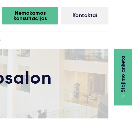
Nemokamos
Kontaktai
konsultacijos
s
Stojimo anketa
bsalon