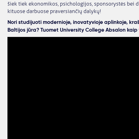
šiek tiek ekonomikos, psichologijos, sponsorystės bei da
kituose darbuose praversiančių dalykų!
Nori studijuoti modernioje, inovatyvioje aplinkoje, kraš
Baltijos jūra? Tuomet University College Absalon kaip 