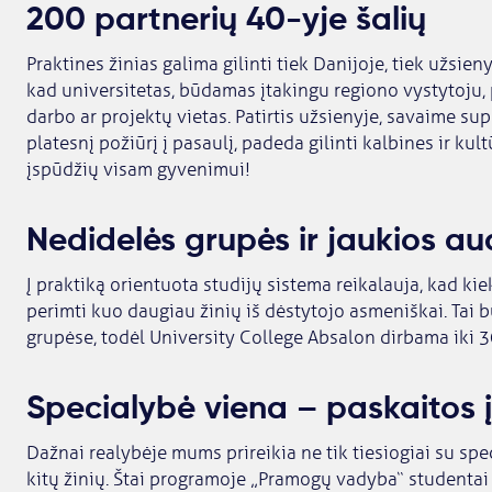
200 partnerių 40-yje šalių
Praktines žinias galima gilinti tiek Danijoje, tiek užsien
kad universitetas, būdamas įtakingu regiono vystytoju, p
darbo ar projektų vietas. Patirtis užsienyje, savaime su
platesnį požiūrį į pasaulį, padeda gilinti kalbines ir kul
įspūdžių visam gyvenimui!
Nedidelės grupės ir jaukios aud
Į praktiką orientuota studijų sistema reikalauja, kad k
perimti kuo daugiau žinių iš dėstytojo asmeniškai. Tai
grupėse, todėl University College Absalon dirbama iki 3
Specialybė viena – paskaitos į
Dažnai realybėje mums prireikia ne tik tiesiogiai su spec
kitų žinių. Štai programoje „Pramogų vadyba“ studenta