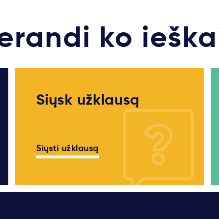
erandi ko ieška
Siųsk užklausą
Siųsti užklausą