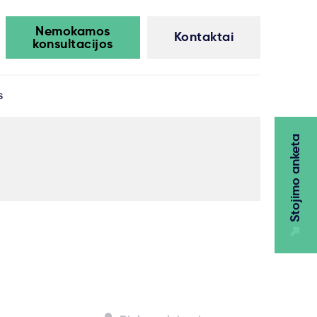
Nemokamos
Kontaktai
konsultacijos
s
Stojimo anketa