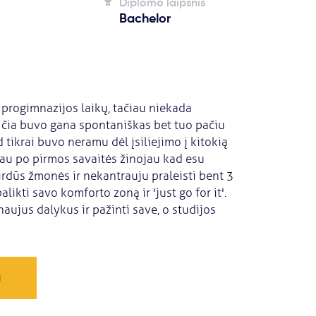
Diplomo laipsnis
Bachelor
 progimnazijos laikų, tačiau niekada
čia buvo gana spontaniškas bet tuo pačiu
tikrai buvo neramu dėl įsiliejimo į kitokią
jau po pirmos savaitės žinojau kad esu
rdūs žmonės ir nekantrauju praleisti bent 3
likti savo komforto zoną ir 'just go for it'.
aujus dalykus ir pažinti save, o studijos
a