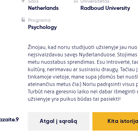
Šalis
Universitetas
Netherlands
Radboud University
Programa
Psychology
Žinojau, kad noriu studijuoti užsienyje jau nuo
neįsivaizdavau savęs Nyderlanduose. Stojimas 
metu nuostabus sprendimas. Esu introvertė, tad 
kultūrą, nerimavau ar susirasiu draugų. Tačiau 
tinkamoje vietoje, mane supa įdomūs bei nuoši
ateinančius metus čia:) Noriu padrąsinti visus pa
Turbūt nėra geresnio laiko nei dabar išmėginti n
užsienyje yra puikus būdas tai pasiekti!
zaite.9
Atgal į sąrašą
Kita istorij