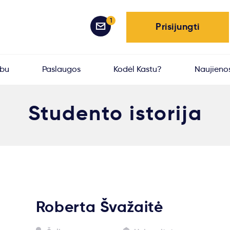
1
Prisijungti
rbu
Paslaugos
Kodėl Kastu?
Naujieno
Studento istorija
Roberta Švažaitė