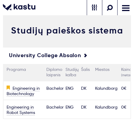
Studijų paieškos sistema
Skambink
Nemokamos
Kontaktai
konsultacijos
Prisijungti
University College Absalon
1
Pranešimai
Programa
Diplomo
Studijų
Šalis
Miestas
Kaina
laipsnis
kalba
(metams
Stojimo anketa
Engineering in
Bachelor
ENG
DK
Kalundborg
0€
Biotechnology
Kur studijuoti?
Engineering in
Bachelor
ENG
DK
Kalundborg
0€
Robot Systems
Kaip įstoti?