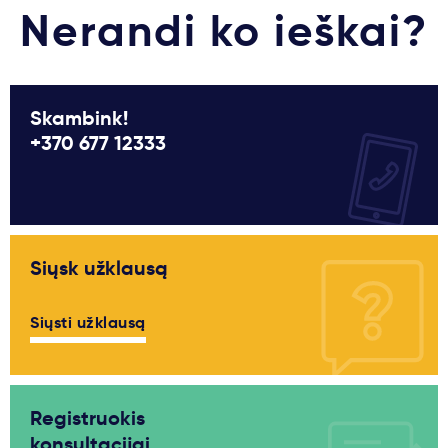
Nerandi ko ieškai?
Svarbu
Paslaugos
Skambink!
+370 677 12333
Kodėl Kastu?
Naujienos
Siųsk užklausą
Siųsti užklausą
Registruokis
konsultacijai