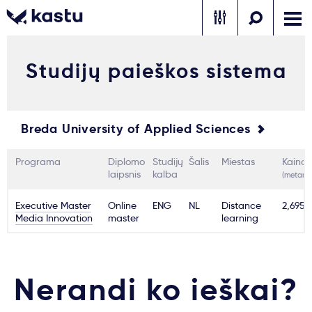
Studijų paieškos sistema
Skambink
Nemokamos
Kontaktai
konsultacijos
Prisijungti
Breda University of Applied Sciences
1
Pranešimai
Programa
Diplomo
Studijų
Šalis
Miestas
Kaina
laipsnis
kalba
(metams
Stojimo anketa
Executive Master
Online
ENG
NL
Distance
2,695€
Media Innovation
master
learning
Kur studijuoti?
Nerandi ko ieškai?
Kaip įstoti?