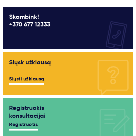
Svarbu
Skambink!
+370 677 12333
Paslaugos
Kodėl Kastu?
Siųsk užklausą
Naujienos
Siųsti užklausą
Registruokis
konsultacijai
Registruotis