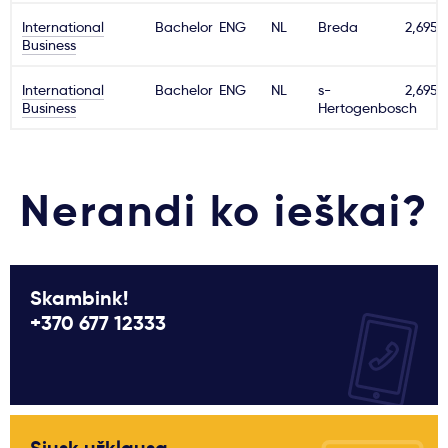
International
Svarbu
Bachelor
ENG
NL
Breda
2,695€
Business
Paslaugos
International
Bachelor
ENG
NL
s-
2,695€
Business
Hertogenbosch
Kodėl Kastu?
Nerandi ko ieškai?
Naujienos
Skambink!
+370 677 12333