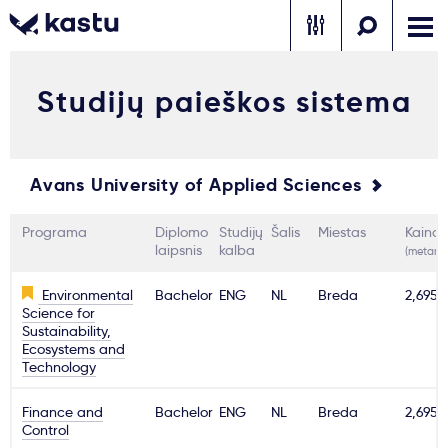
Studijų paieškos sistema
Skambink
Nemokamos
Kontaktai
konsultacijos
Prisijungti
Avans University of Applied Sciences
1
Pranešimai
Programa
Diplomo
Studijų
Šalis
Miestas
Kaina
laipsnis
kalba
(metams
Stojimo anketa
Environmental
Bachelor
ENG
NL
Breda
2,695€
Science for
Sustainability,
Ecosystems and
Kur studijuoti?
Technology
Finance and
Bachelor
ENG
NL
Breda
2,695€
Kaip įstoti?
Control