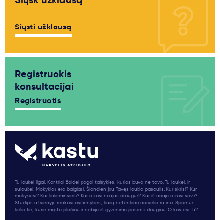
Siųsk užklausą
Siųsti užklausą
Registruokis
konsultacijai
Registruotis
Tu laukei ilgai. Kantriai žaidei pagal taisykles, kurios buvo ne tavo. Tu laukei. Ir
sulaukei. Mokyklos era baigiasi. Šiandien jau Tavęs laukia pasaulis. Kur skrisi? Kur
mokysiesi? Kur linksminsiesi? Kur atrasi naujus draugus? Kur iš naujo atrasi save?...
Studijas užsienyje renkasi asmenybės, kurių netenkina narvelio rutina. Sparnus
kelia tie, kurie mąsto plačiau ir nebijo iš gyvenimo pasiimti daugiau. O kas esi Tu?