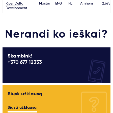
River Delta
Master
ENG
NL
Arnhem
2,695€
Svarbu
Development
Paslaugos
Nerandi ko ieškai?
Kodėl Kastu?
Naujienos
Skambink!
+370 677 12333
Siųsk užklausą
Siųsti užklausą