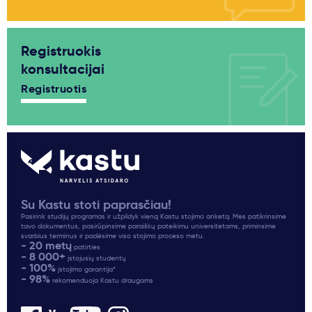
Registruokis
konsultacijai
Registruotis
Su Kastu stoti paprasčiau!
Pasirink studijų programas ir užpildyk vieną Kastu stojimo anketą. Mes patikrinsime
tavo dokumentus, pasirūpinsime paraiškų pateikimu universitetams, priminsime
svarbius terminus ir padėsime viso stojimo proceso metu.
- 20 metų
patirties
- 8 000+
įstojusių studentų
- 100%
įstojimo garantija*
- 98%
rekomenduoja Kastu draugams