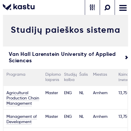
Studijų paieškos sistema
Skambink
Nemokamos
Kontaktai
konsultacijos
Prisijungti
Van Hall Larenstein University of Applied
Sciences
1
Pranešimai
Programa
Diplomo
Studijų
Šalis
Miestas
Kaina
laipsnis
kalba
(metams
Stojimo anketa
Agricultural
Master
ENG
NL
Arnhem
13,750
Production Chain
Management
Kur studijuoti?
Management of
Master
ENG
NL
Arnhem
13,750
Kaip įstoti?
Development