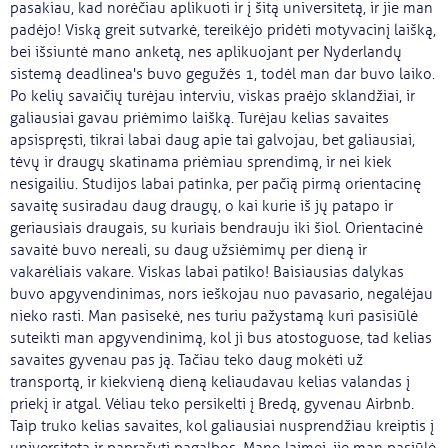
pasakiau, kad norėčiau aplikuoti ir į šitą universitetą, ir jie man
padėjo! Viską greit sutvarkė, tereikėjo pridėti motyvacinį laišką,
bei išsiuntė mano anketą, nes aplikuojant per Nyderlandų
sistemą deadlinea's buvo gegužės 1, todėl man dar buvo laiko.
Po kelių savaičių turėjau interviu, viskas praėjo sklandžiai, ir
galiausiai gavau priėmimo laišką. Turėjau kelias savaites
apsispręsti, tikrai labai daug apie tai galvojau, bet galiausiai,
tėvų ir draugų skatinama priėmiau sprendimą, ir nei kiek
nesigailiu. Studijos labai patinka, per pačią pirmą orientacinę
savaitę susiradau daug draugų, o kai kurie iš jų patapo ir
geriausiais draugais, su kuriais bendrauju iki šiol. Orientacinė
savaitė buvo nereali, su daug užsiėmimų per dieną ir
vakarėliais vakare. Viskas labai patiko! Baisiausias dalykas
buvo apgyvendinimas, nors ieškojau nuo pavasario, negalėjau
nieko rasti. Man pasisekė, nes turiu pažystamą kuri pasisiūlė
suteikti man apgyvendinimą, kol ji bus atostoguose, tad kelias
savaites gyvenau pas ją. Tačiau teko daug mokėti už
transportą, ir kiekvieną dieną keliaudavau kelias valandas į
priekį ir atgal. Vėliau teko persikelti į Bredą, gyvenau Airbnb.
Taip truko kelias savaites, kol galiausiai nusprendžiau kreiptis į