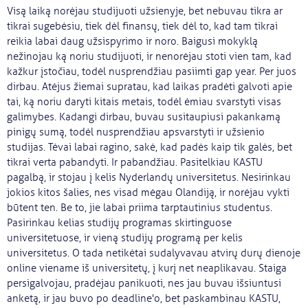
Visą laiką norėjau studijuoti užsienyje, bet nebuvau tikra ar
tikrai sugebėsiu, tiek dėl finansų, tiek dėl to, kad tam tikrai
reikia labai daug užsispyrimo ir noro. Baigusi mokyklą
nežinojau ką noriu studijuoti, ir nenorėjau stoti vien tam, kad
kažkur įstočiau, todėl nusprendžiau pasiimti gap year. Per juos
dirbau. Atėjus žiemai supratau, kad laikas pradėti galvoti apie
tai, ką noriu daryti kitais metais, todėl ėmiau svarstyti visas
galimybes. Kadangi dirbau, buvau susitaupiusi pakankamą
pinigų sumą, todėl nusprendžiau apsvarstyti ir užsienio
studijas. Tėvai labai ragino, sakė, kad padės kaip tik galės, bet
tikrai verta pabandyti. Ir pabandžiau. Pasitelkiau KASTU
pagalbą, ir stojau į kelis Nyderlandų universitetus. Nesirinkau
jokios kitos šalies, nes visad mėgau Olandiją, ir norėjau vykti
būtent ten. Be to, jie labai priima tarptautinius studentus.
Pasirinkau kelias studijų programas skirtinguose
universitetuose, ir vieną studijų programą per kelis
universitetus. O tada netikėtai sudalyvavau atvirų durų dienoje
online viename iš universitetų, į kurį net neaplikavau. Staiga
persigalvojau, pradėjau panikuoti, nes jau buvau išsiuntusi
anketą, ir jau buvo po deadline'o, bet paskambinau KASTU,