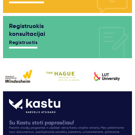
Registruokis
konsultacijai
Registruotis
Su Kastu stoti paprasčiau!
Pasirink studijų programas ir užpildyk vieną Kastu stojimo anketą. Mes patikrinsime
tavo dokumentus, pasirūpinsime paraiškų pateikimu universitetams, priminsime