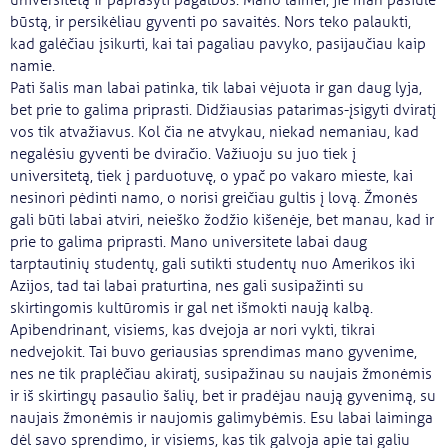
universitetą ir paprašyti pagalbos. Mano laimei, jie man pasiūlė
būstą, ir persikėliau gyventi po savaitės. Nors teko palaukti,
kad galėčiau įsikurti, kai tai pagaliau pavyko, pasijaučiau kaip
namie.
Pati šalis man labai patinka, tik labai vėjuota ir gan daug lyja,
bet prie to galima priprasti. Didžiausias patarimas-įsigyti dviratį
vos tik atvažiavus. Kol čia ne atvykau, niekad nemaniau, kad
negalėsiu gyventi be dviračio. Važiuoju su juo tiek į
universitetą, tiek į parduotuvę, o ypač po vakaro mieste, kai
nesinori pėdinti namo, o norisi greičiau gultis į lovą. Žmonės
gali būti labai atviri, neieško žodžio kišenėje, bet manau, kad ir
prie to galima priprasti. Mano universitete labai daug
tarptautinių studentų, gali sutikti studentų nuo Amerikos iki
Azijos, tad tai labai praturtina, nes gali susipažinti su
skirtingomis kultūromis ir gal net išmokti naują kalbą.
Apibendrinant, visiems, kas dvejoja ar nori vykti, tikrai
nedvejokit. Tai buvo geriausias sprendimas mano gyvenime,
nes ne tik praplėčiau akiratį, susipažinau su naujais žmonėmis
ir iš skirtingų pasaulio šalių, bet ir pradėjau naują gyvenimą, su
naujais žmonėmis ir naujomis galimybėmis. Esu labai laiminga
dėl savo sprendimo, ir visiems, kas tik galvoja apie tai galiu