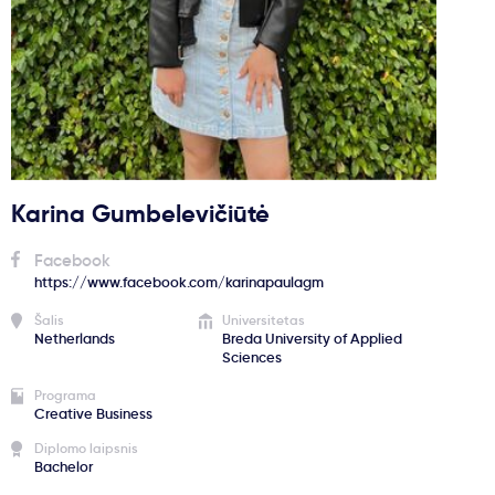
Svarbu
Paslaugos
Kodėl Kastu?
Karina Gumbelevičiūtė
Naujienos
Facebook
https://www.facebook.com/karinapaulagm
Šalis
Universitetas
Netherlands
Breda University of Applied
Sciences
Programa
Creative Business
Diplomo laipsnis
Bachelor