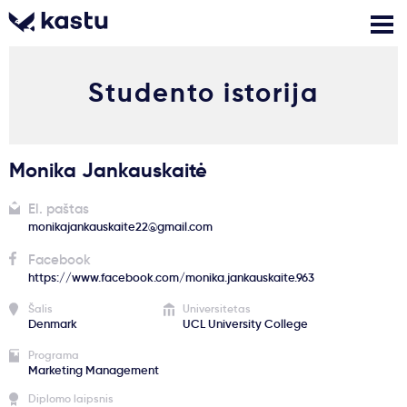
Studento istorija
Skambink
Nemokamos
Kontaktai
konsultacijos
Prisijungti
Monika Jankauskaitė
1
Pranešimai
El. paštas
monikajankauskaite22@gmail.com
Stojimo anketa
Facebook
https://www.facebook.com/monika.jankauskaite.963
Šalis
Universitetas
Kur studijuoti?
Denmark
UCL University College
Programa
Marketing Management
Kaip įstoti?
Diplomo laipsnis