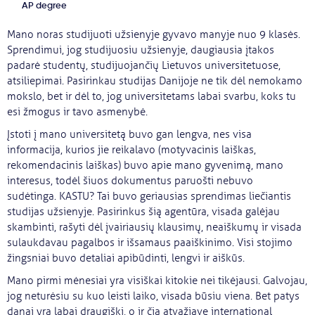
AP degree
Svarbu
Mano noras studijuoti užsienyje gyvavo manyje nuo 9 klasės.
Sprendimui, jog studijuosiu užsienyje, daugiausia įtakos
Paslaugos
padarė studentų, studijuojančių Lietuvos universitetuose,
atsiliepimai. Pasirinkau studijas Danijoje ne tik dėl nemokamo
mokslo, bet ir dėl to, jog universitetams labai svarbu, koks tu
Kodėl Kastu?
esi žmogus ir tavo asmenybė.
Įstoti į mano universitetą buvo gan lengva, nes visa
Naujienos
informacija, kurios jie reikalavo (motyvacinis laiškas,
rekomendacinis laiškas) buvo apie mano gyvenimą, mano
interesus, todėl šiuos dokumentus paruošti nebuvo
sudėtinga. KASTU? Tai buvo geriausias sprendimas liečiantis
studijas užsienyje. Pasirinkus šią agentūra, visada galėjau
skambinti, rašyti dėl įvairiausių klausimų, neaiškumų ir visada
sulaukdavau pagalbos ir išsamaus paaiškinimo. Visi stojimo
žingsniai buvo detaliai apibūdinti, lengvi ir aiškūs.
Mano pirmi mėnesiai yra visiškai kitokie nei tikėjausi. Galvojau,
jog neturėsiu su kuo leisti laiko, visada būsiu viena. Bet patys
danai yra labai draugiški, o ir čia atvažiavę international