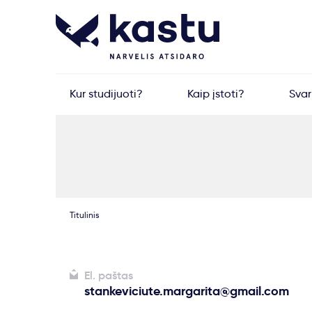
Kur studijuoti?
Kaip įstoti?
Sva
Titulinis
El. paštas
stankeviciute.margarita@gmail.com