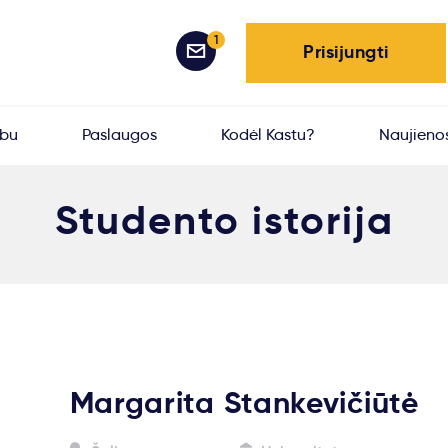
1
Prisijungti
rbu
Paslaugos
Kodėl Kastu?
Naujieno
Studento istorija
Margarita Stankevičiūtė