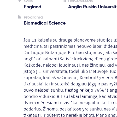
Šalis
Universitetas
England
Anglia Ruskin Universit
Programa
Biomedical Science
Jau 11 kalsėje su drauge planavome studijas už
medicina, tai pasirinkimas nebuvo labai didelis,
Didžiojoje Britanijoje. Pildžiau stojimus į abi ša
angliškai kalbanti šalis ir kiekvieną dieną gird
Kažkodėl nelabai jaudinausi, nes žinojau, kad va
įstojo į LT universitetą, todėl liko Lietuvoje. 
supratau, kad aš važiuosiu į Kembridžą viena. B
tikriausiai tai ir suteikė daugiau jėgų ir pasiryži
buvo nelabai sunku, tiesiog reikėjo 75% iš an
bendro vidurkio 8. Esu labai laiminga, kad atvaž
dviem mėnesiam to visiškai nesigailiu. Tai tikri
padarius. Žinoma, paskaitose yra sunku, nes visk
tikėjausi. Ir būtent to nereikia bijoti. Mano an