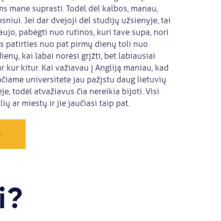
ms mane suprasti. Todėl dėl kalbos, manau,
psniui. Jei dar dvejoji dėl studijų užsienyje, tai
naujo, pabėgti nuo rutinos, kuri tave supa, nori
 patirties nuo pat pirmų dienų toli nuo
nų, kai labai norėsi grįžti, bet labiausiai
 kur kitur. Kai važiavau į Angliją maniau, kad
pačiame universitete jau pažįstu daug lietuvių
e, todėl atvažiavus čia nereikia bijoti. Visi
ų ar miestų ir jie jaučiasi taip pat.
a
i?