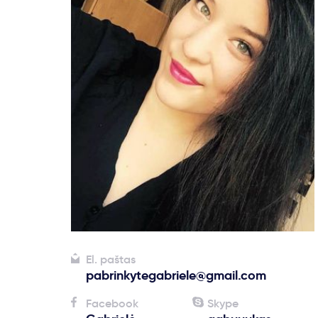
El. paštas
pabrinkytegabriele@gmail.com
Facebook
Skype