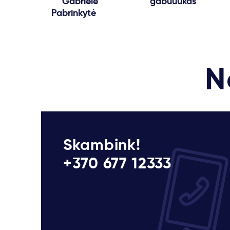
Gabrielė
gabuuukas
Pabrinkytė
N
Skambink!
+370 677 12333