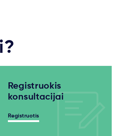
i?
Registruokis
konsultacijai
Registruotis