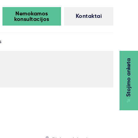
Nemokamos
Kontaktai
konsultacijos
s
Stojimo anketa