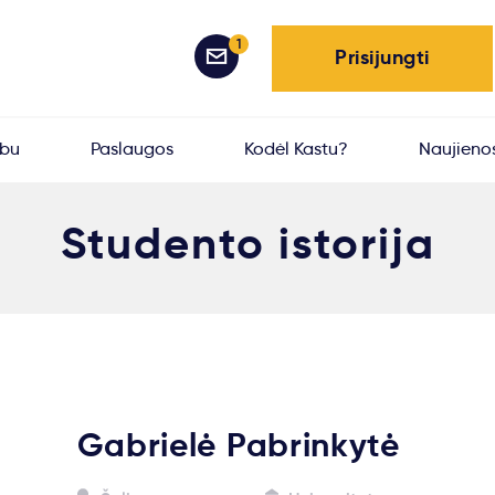
1
Prisijungti
rbu
Paslaugos
Kodėl Kastu?
Naujieno
Studento istorija
Gabrielė Pabrinkytė