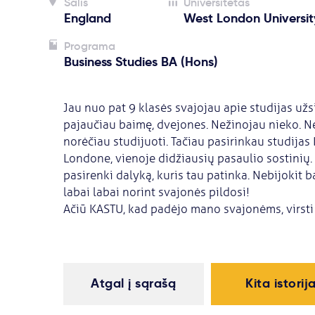
Šalis
Universitetas
England
West London Universit
Programa
Business Studies BA (Hons)
Jau nuo pat 9 klasės svajojau apie studijas užs
pajaučiau baimę, dvejones. Nežinojau nieko. N
norėčiau studijuoti. Tačiau pasirinkau studijas
Londone, vienoje didžiausių pasaulio sostinių. 
pasirenki dalyką, kuris tau patinka. Nebijokit b
labai labai norint svajonės pildosi!
Ačiū KASTU, kad padėjo mano svajonėms, virsti
Atgal į sąrašą
Kita istorij