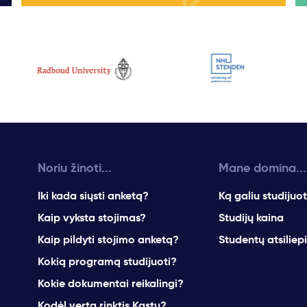
Noriu žinoti...
Mane domina...
Iki kada siųsti anketą?
Ką galiu studijuot
Kaip vyksta stojimas?
Studijų kaina
Kaip pildyti stojimo anketą?
Studentų atsiliep
Kokią programą studijuoti?
Kokie dokumentai reikalingi?
Kodėl verta rinktis Kastu?