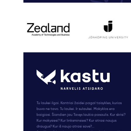
Tu laukei ilgai. Kantriai žaidei pagal taisykles, kurios
buvo ne tavo. Tu laukei. Ir sulaukei. Mokyklos era
baigiasi. Šiandien jau Tavęs laukia pasaulis. Kur skrisi?
Kur mokysiesi? Kur linksminsiesi? Kur atrasi naujus
draugus? Kur iš naujo atrasi save?...