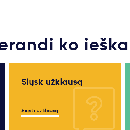
erandi ko ieška
Siųsk užklausą
Siųsti užklausą