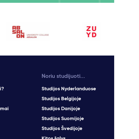
Noriu studijuoti...
i?
Studijos Nyderlanduose
Studijos Belgijoje
imai
Studijos Danijoje
Studijos Suomijoje
Studijos Švedijoje
Kitos šalys