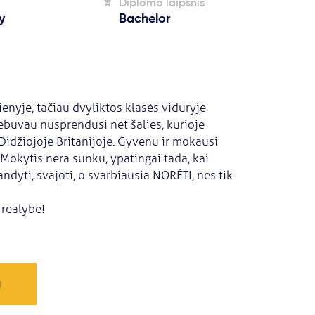
Diplomo laipsnis
y
Bachelor
ienyje, tačiau dvyliktos klasės viduryje
ebuvau nusprendusi net šalies, kurioje
 Didžiojoje Britanijoje. Gyvenu ir mokausi
Mokytis nėra sunku, ypatingai tada, kai
andyti, svajoti, o svarbiausia NORĖTI, nes tik
 realybe!
a