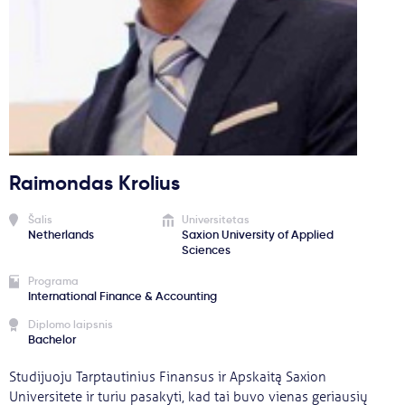
Svarbu
Paslaugos
Kodėl Kastu?
Raimondas Krolius
Naujienos
Šalis
Universitetas
Netherlands
Saxion University of Applied
Sciences
Programa
International Finance & Accounting
Diplomo laipsnis
Bachelor
Studijuoju Tarptautinius Finansus ir Apskaitą Saxion
Universitete ir turiu pasakyti, kad tai buvo vienas geriausių