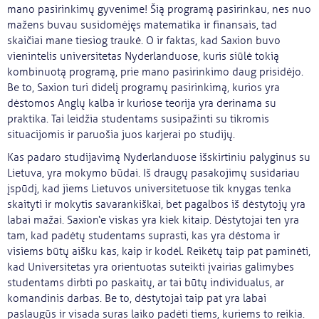
mano pasirinkimų gyvenime! Šią programą pasirinkau, nes nuo
mažens buvau susidomėjęs matematika ir finansais, tad
skaičiai mane tiesiog traukė. O ir faktas, kad Saxion buvo
vienintelis universitetas Nyderlanduose, kuris siūlė tokią
kombinuotą programą, prie mano pasirinkimo daug prisidėjo.
Be to, Saxion turi didelį programų pasirinkimą, kurios yra
dėstomos Anglų kalba ir kuriose teorija yra derinama su
praktika. Tai leidžia studentams susipažinti su tikromis
situacijomis ir paruošia juos karjerai po studijų.
Kas padaro studijavimą Nyderlanduose išskirtiniu palyginus su
Lietuva, yra mokymo būdai. Iš draugų pasakojimų susidariau
įspūdį, kad jiems Lietuvos universitetuose tik knygas tenka
skaityti ir mokytis savarankiškai, bet pagalbos iš dėstytojų yra
labai mažai. Saxion‘e viskas yra kiek kitaip. Dėstytojai ten yra
tam, kad padėtų studentams suprasti, kas yra dėstoma ir
visiems būtų aišku kas, kaip ir kodėl. Reikėtų taip pat paminėti,
kad Universitetas yra orientuotas suteikti įvairias galimybes
studentams dirbti po paskaitų, ar tai būtų individualus, ar
komandinis darbas. Be to, dėstytojai taip pat yra labai
paslaugūs ir visada suras laiko padėti tiems, kuriems to reikia.