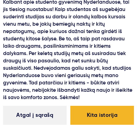
Kalbant apie studento gyvenimą Nyderlanduose, tai
jis tiesiog nuostabus! Kaip studentas aš sugebėjau
suderinti studijas su darbu ir olandų kalbos kursais
vienu metu, be jokių bemiegių naktų ir kitų
nepatogumų, apie kuriuos dažnai tenka girdėti iš
studentų kitose šalyse. Be to, aš taip pat rasdavau
laiko draugams, pasilinksminimams ir kitiems
dalykams. Per keletą studijų metų aš susiradau tiek
draugų iš viso pasaulio, kad net sunku būtų
suskaičiuoti. Nedvejodamas galiu sakyti, kad studijos
Nyderlanduose buvo vieni geriausių metų mano
gyvenime. Tad patarčiau ir kitiems - būkite atviri
naujovėms, nebijokite išbandyti kažką naujo ir išeikite
iš savo komforto zonos. Sėkmės!
Atgal į sąrašą
Kita istorija