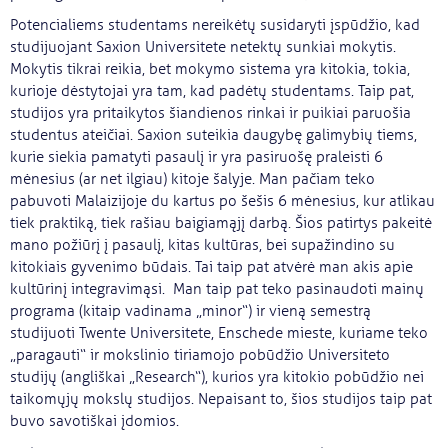
Potencialiems studentams nereikėtų susidaryti įspūdžio, kad
studijuojant Saxion Universitete netektų sunkiai mokytis.
Mokytis tikrai reikia, bet mokymo sistema yra kitokia, tokia,
kurioje dėstytojai yra tam, kad padėtų studentams. Taip pat,
studijos yra pritaikytos šiandienos rinkai ir puikiai paruošia
studentus ateičiai. Saxion suteikia daugybę galimybių tiems,
kurie siekia pamatyti pasaulį ir yra pasiruošę praleisti 6
mėnesius (ar net ilgiau) kitoje šalyje. Man pačiam teko
pabuvoti Malaizijoje du kartus po šešis 6 mėnesius, kur atlikau
tiek praktiką, tiek rašiau baigiamąjį darbą. Šios patirtys pakeitė
mano požiūrį į pasaulį, kitas kultūras, bei supažindino su
kitokiais gyvenimo būdais. Tai taip pat atvėrė man akis apie
kultūrinį integravimąsi. Man taip pat teko pasinaudoti mainų
programa (kitaip vadinama „minor“) ir vieną semestrą
studijuoti Twente Universitete, Enschede mieste, kuriame teko
„paragauti“ ir mokslinio tiriamojo pobūdžio Universiteto
studijų (angliškai „Research“), kurios yra kitokio pobūdžio nei
taikomųjų mokslų studijos. Nepaisant to, šios studijos taip pat
buvo savotiškai įdomios.