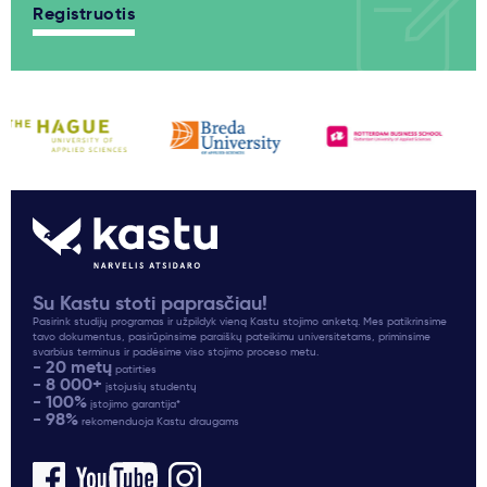
Registruotis
Su Kastu stoti paprasčiau!
Pasirink studijų programas ir užpildyk vieną Kastu stojimo anketą. Mes patikrinsime
tavo dokumentus, pasirūpinsime paraiškų pateikimu universitetams, priminsime
svarbius terminus ir padėsime viso stojimo proceso metu.
- 20 metų
patirties
- 8 000+
įstojusių studentų
- 100%
įstojimo garantija*
- 98%
rekomenduoja Kastu draugams