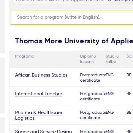
Thomas More University of Appli
Programa
Diplomo
Studijų
Šal
laipsnis
kalba
African Business Studies
Postgraduate
ENG
BE
certificate
International Teacher
Postgraduate
ENG
BE
certificate
Pharma & Healthcare
Postgraduate
ENG
BE
certificate
Logistics
Space and Service Design
Postgraduate
ENG
BE