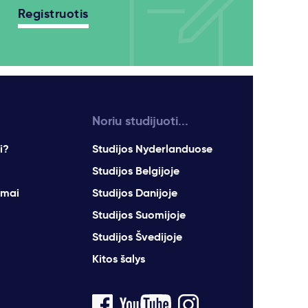
Registruotis
Noriu studijuoti...
i?
Studijos Nyderlanduose
Studijos Belgijoje
imai
Studijos Danijoje
Studijos Suomijoje
Studijos Švedijoje
Kitos šalys