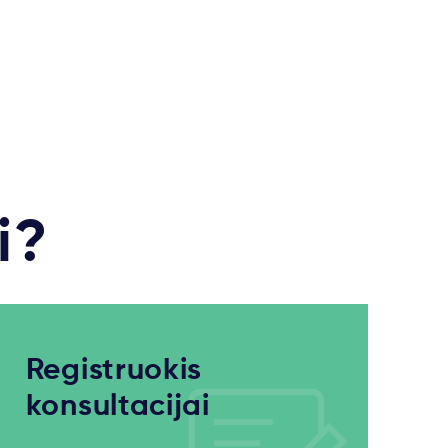
i?
Registruokis
konsultacijai