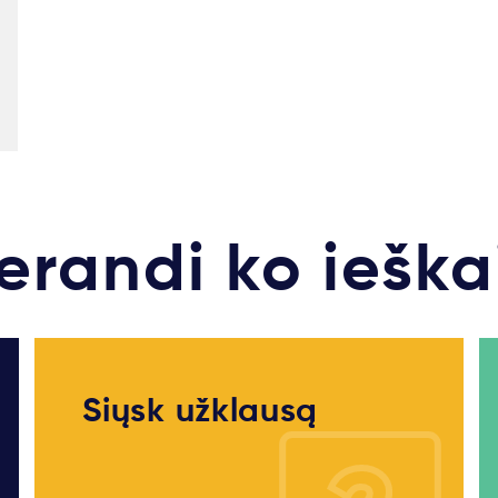
erandi ko ieška
Siųsk užklausą