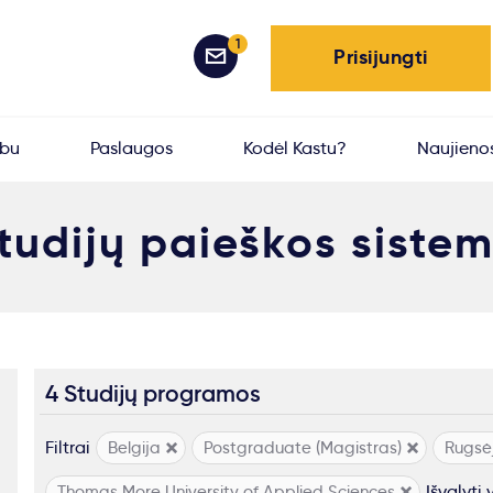
1
Prisijungti
rbu
Paslaugos
Kodėl Kastu?
Naujieno
tudijų paieškos siste
4 Studijų programos
Filtrai
Belgija
Postgraduate (Magistras)
Rugsėj
Išvalyti 
Thomas More University of Applied Sciences