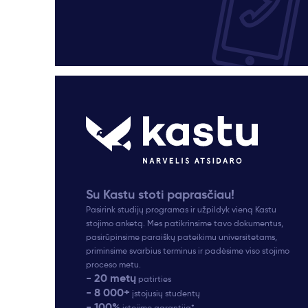
Su Kastu stoti paprasčiau!
Pasirink studijų programas ir užpildyk vieną Kastu
stojimo anketą. Mes patikrinsime tavo dokumentus,
pasirūpinsime paraiškų pateikimu universitetams,
priminsime svarbius terminus ir padėsime viso stojimo
proceso metu.
- 20 metų
patirties
- 8 000+
įstojusių studentų
- 100%
įstojimo garantija*