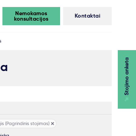
Nemokamos
Kontaktai
konsultacijos
s
Stojimo anketa
ma
is (Pagrindinis stojimas)
viską