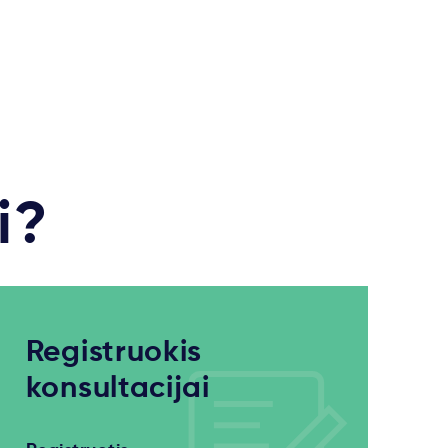
i?
Registruokis
konsultacijai