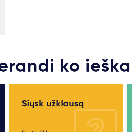
erandi ko ieška
Siųsk užklausą