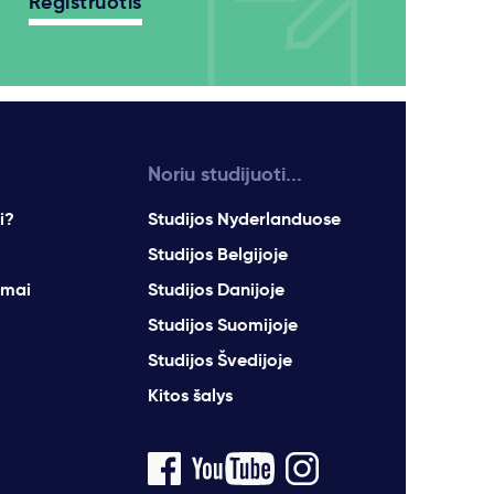
Registruotis
Noriu studijuoti...
i?
Studijos Nyderlanduose
Studijos Belgijoje
imai
Studijos Danijoje
Studijos Suomijoje
Studijos Švedijoje
Kitos šalys