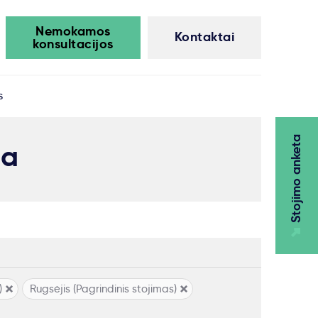
Nemokamos
Kontaktai
konsultacijos
s
Stojimo anketa
ma
)
Rugsėjis (Pagrindinis stojimas)