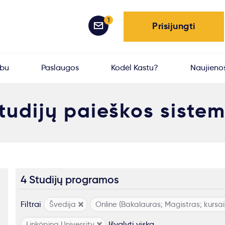
1
Prisijungti
rbu
Paslaugos
Kodėl Kastu?
Naujieno
tudijų paieškos siste
4 Studijų programos
Filtrai
Švedija
Online (Bakalauras; Magistras; kursai
Išvalyti viską
Linköping University