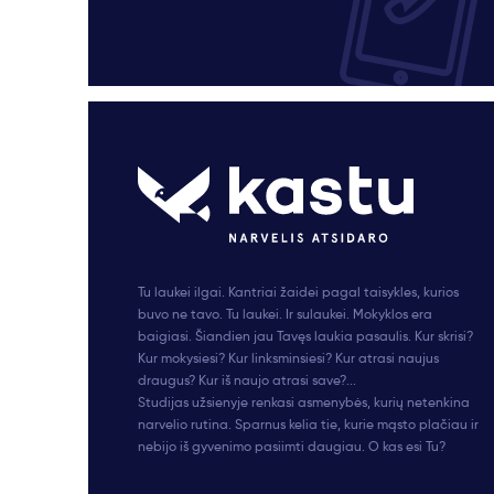
Tu laukei ilgai. Kantriai žaidei pagal taisykles, kurios
buvo ne tavo. Tu laukei. Ir sulaukei. Mokyklos era
baigiasi. Šiandien jau Tavęs laukia pasaulis. Kur skrisi?
Kur mokysiesi? Kur linksminsiesi? Kur atrasi naujus
draugus? Kur iš naujo atrasi save?...
Studijas užsienyje renkasi asmenybės, kurių netenkina
narvelio rutina. Sparnus kelia tie, kurie mąsto plačiau ir
nebijo iš gyvenimo pasiimti daugiau. O kas esi Tu?